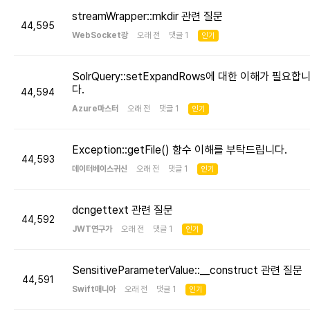
streamWrapper::mkdir 관련 질문
44,595
WebSocket광
오래 전 댓글 1
인기
SolrQuery::setExpandRows에 대한 이해가 필요합
다.
44,594
Azure마스터
오래 전 댓글 1
인기
Exception::getFile() 함수 이해를 부탁드립니다.
44,593
데이터베이스귀신
오래 전 댓글 1
인기
dcngettext 관련 질문
44,592
JWT연구가
오래 전 댓글 1
인기
SensitiveParameterValue::__construct 관련 질문
44,591
Swift매니아
오래 전 댓글 1
인기