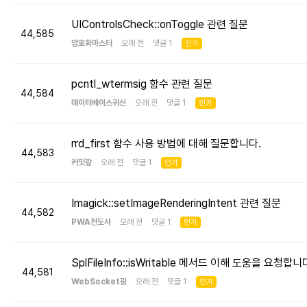
UIControlsCheck::onToggle 관련 질문
44,585
암호화마스터
오래 전 댓글 1
인기
pcntl_wtermsig 함수 관련 질문
44,584
데이터베이스귀신
오래 전 댓글 1
인기
rrd_first 함수 사용 방법에 대해 질문합니다.
44,583
커밋광
오래 전 댓글 1
인기
Imagick::setImageRenderingIntent 관련 질문
44,582
PWA전도사
오래 전 댓글 1
인기
SplFileInfo::isWritable 메서드 이해 도움을 요청합니
44,581
WebSocket광
오래 전 댓글 1
인기