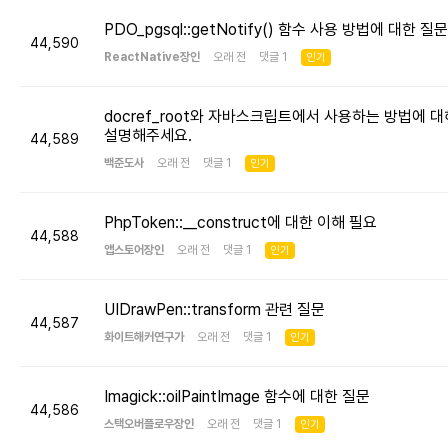
PDO_pgsql::getNotify() 함수 사용 방법에 대한 질문
44,590
ReactNative장인
오래 전 댓글 1
인기
docref_root와 자바스크립트에서 사용하는 방법에 대
설명해주세요.
44,589
백준도사
오래 전 댓글 1
인기
PhpToken::__construct에 대한 이해 필요
44,588
앱스토어장인
오래 전 댓글 1
인기
UIDrawPen::transform 관련 질문
44,587
화이트해커연구가
오래 전 댓글 1
인기
Imagick::oilPaintImage 함수에 대한 질문
44,586
스택오버플로우장인
오래 전 댓글 1
인기