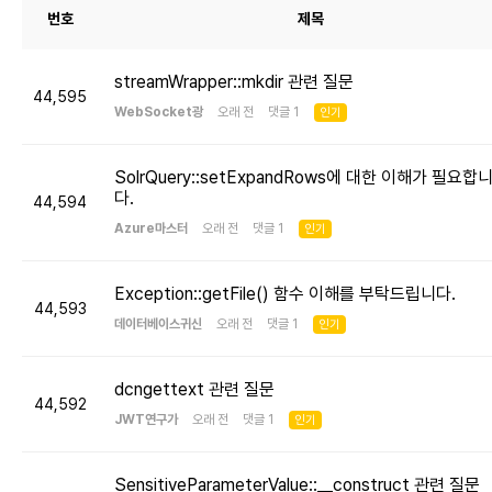
번호
제목
streamWrapper::mkdir 관련 질문
44,595
WebSocket광
오래 전 댓글 1
인기
SolrQuery::setExpandRows에 대한 이해가 필요합
다.
44,594
Azure마스터
오래 전 댓글 1
인기
Exception::getFile() 함수 이해를 부탁드립니다.
44,593
데이터베이스귀신
오래 전 댓글 1
인기
dcngettext 관련 질문
44,592
JWT연구가
오래 전 댓글 1
인기
SensitiveParameterValue::__construct 관련 질문