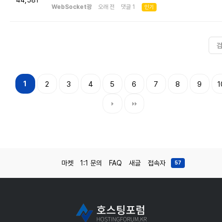
44,581
WebSocket광
오래 전 댓글 1
인기
1
2
3
4
5
6
7
8
9
1
마켓
1:1 문의
FAQ
새글
접속자
57