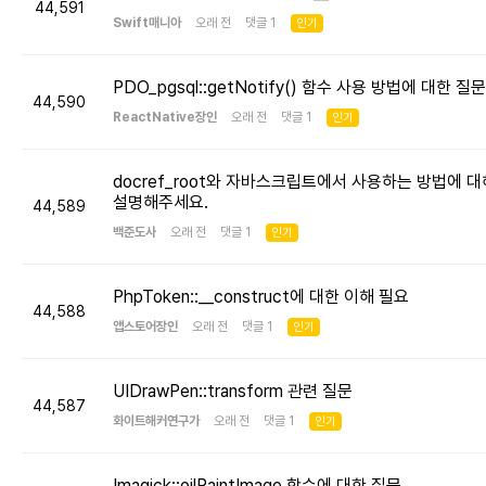
44,591
Swift매니아
오래 전 댓글 1
인기
PDO_pgsql::getNotify() 함수 사용 방법에 대한 질문
44,590
ReactNative장인
오래 전 댓글 1
인기
docref_root와 자바스크립트에서 사용하는 방법에 대
설명해주세요.
44,589
백준도사
오래 전 댓글 1
인기
PhpToken::__construct에 대한 이해 필요
44,588
앱스토어장인
오래 전 댓글 1
인기
UIDrawPen::transform 관련 질문
44,587
화이트해커연구가
오래 전 댓글 1
인기
Imagick::oilPaintImage 함수에 대한 질문