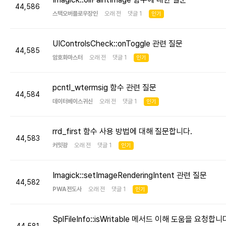
44,586
스택오버플로우장인
오래 전 댓글 1
인기
UIControlsCheck::onToggle 관련 질문
44,585
암호화마스터
오래 전 댓글 1
인기
pcntl_wtermsig 함수 관련 질문
44,584
데이터베이스귀신
오래 전 댓글 1
인기
rrd_first 함수 사용 방법에 대해 질문합니다.
44,583
커밋광
오래 전 댓글 1
인기
Imagick::setImageRenderingIntent 관련 질문
44,582
PWA전도사
오래 전 댓글 1
인기
SplFileInfo::isWritable 메서드 이해 도움을 요청합니