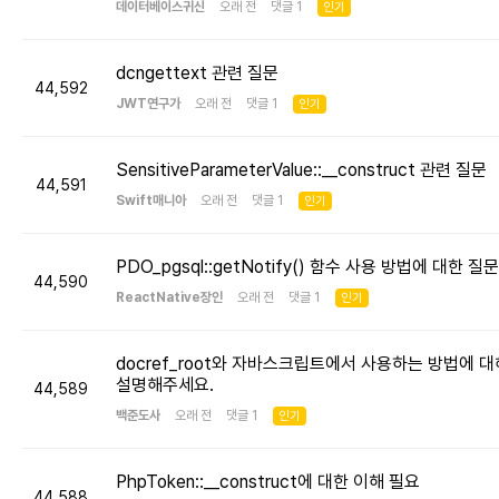
데이터베이스귀신
오래 전 댓글 1
인기
dcngettext 관련 질문
44,592
JWT연구가
오래 전 댓글 1
인기
SensitiveParameterValue::__construct 관련 질문
44,591
Swift매니아
오래 전 댓글 1
인기
PDO_pgsql::getNotify() 함수 사용 방법에 대한 질문
44,590
ReactNative장인
오래 전 댓글 1
인기
docref_root와 자바스크립트에서 사용하는 방법에 대
설명해주세요.
44,589
백준도사
오래 전 댓글 1
인기
PhpToken::__construct에 대한 이해 필요
44,588