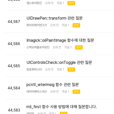
앱스토어장인
오래 전 댓글 1
인기
UIDrawPen::transform 관련 질문
44,587
화이트해커연구가
오래 전 댓글 1
인기
Imagick::oilPaintImage 함수에 대한 질문
44,586
스택오버플로우장인
오래 전 댓글 1
인기
UIControlsCheck::onToggle 관련 질문
44,585
암호화마스터
오래 전 댓글 1
인기
pcntl_wtermsig 함수 관련 질문
44,584
데이터베이스귀신
오래 전 댓글 1
인기
rrd_first 함수 사용 방법에 대해 질문합니다.
44,583
커밋광
오래 전 댓글 1
인기