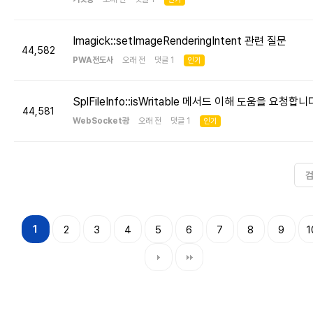
Imagick::setImageRenderingIntent 관련 질문
44,582
PWA전도사
오래 전 댓글 1
인기
SplFileInfo::isWritable 메서드 이해 도움을 요청합니
44,581
WebSocket광
오래 전 댓글 1
인기
1
2
3
4
5
6
7
8
9
1