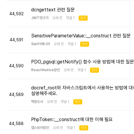
dcngettext 관련 질문
44,592
JWT연구가
오래 전 댓글 1
인기
SensitiveParameterValue::__construct 관련 질문
44,591
Swift매니아
오래 전 댓글 1
인기
PDO_pgsql::getNotify() 함수 사용 방법에 대한 질문
44,590
ReactNative장인
오래 전 댓글 1
인기
docref_root와 자바스크립트에서 사용하는 방법에 대
설명해주세요.
44,589
백준도사
오래 전 댓글 1
인기
PhpToken::__construct에 대한 이해 필요
44,588
앱스토어장인
오래 전 댓글 1
인기