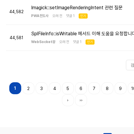
Imagick::setImageRenderingIntent 관련 질문
44,582
PWA전도사
오래 전 댓글 1
인기
SplFileInfo::isWritable 메서드 이해 도움을 요청합니
44,581
WebSocket광
오래 전 댓글 1
인기
1
2
3
4
5
6
7
8
9
1