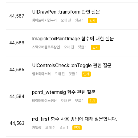
UIDrawPen::transform 관련 질문
44,587
화이트해커연구가
오래 전 댓글 1
인기
Imagick::oilPaintImage 함수에 대한 질문
44,586
스택오버플로우장인
오래 전 댓글 1
인기
UIControlsCheck::onToggle 관련 질문
44,585
암호화마스터
오래 전 댓글 1
인기
pcntl_wtermsig 함수 관련 질문
44,584
데이터베이스귀신
오래 전 댓글 1
인기
rrd_first 함수 사용 방법에 대해 질문합니다.
44,583
커밋광
오래 전 댓글 1
인기