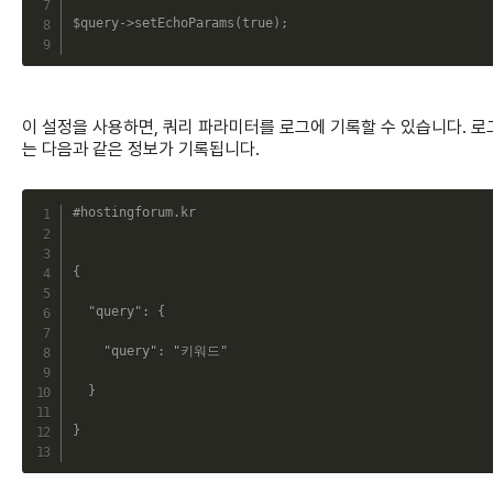
$query
->
setEchoParams
(
true
)
;
이 설정을 사용하면, 쿼리 파라미터를 로그에 기록할 수 있습니다. 로
는 다음과 같은 정보가 기록됩니다.
C
#hostingforum.kr
{
"query"
:
{
"query"
:
"키워드"
}
}