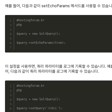
예를 들어, 다음과 같이 setEchoParams 메서드를 사용할 수 있습니
C
#hostingforum.kr
php
$query
=
new
SolrQuery
(
)
;
$query
->
setEchoParams
(
true
)
;
이 설정을 사용하면, 쿼리 파라미터를 로그에 기록할 수 있습니다. 예
어, 다음과 같이 쿼리 파라미터를 로그에 기록할 수 있습니다.
C
#hostingforum.kr
php
$query
=
new
SolrQuery
(
)
;
$query
->
setQuery
(
'키워드'
)
;