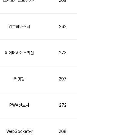
스택오버플로우장인
269
암호화마스터
262
데이터베이스귀신
273
커밋광
297
PWA전도사
272
WebSocket광
268