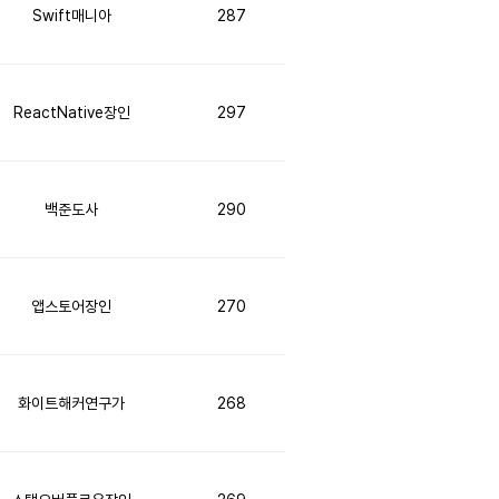
Swift매니아
287
ReactNative장인
297
백준도사
290
앱스토어장인
270
화이트해커연구가
268