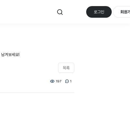
로그인
회원
 남겨보세요!
목록
197
1