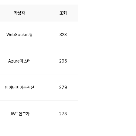
작성자
조회
WebSocket광
323
Azure마스터
295
데이터베이스귀신
279
JWT연구가
278