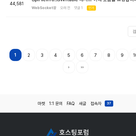
44,581
WebSocket광
오래 전 댓글 1
인기
1
2
3
4
5
6
7
8
9
1
마켓
1:1 문의
FAQ
새글
접속자
37