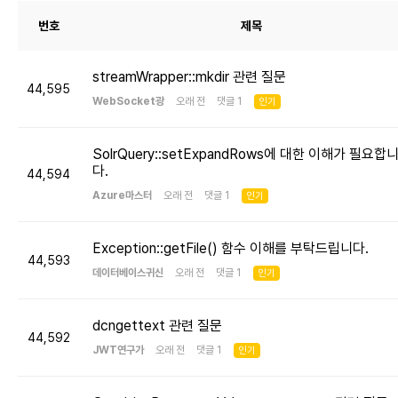
번호
제목
streamWrapper::mkdir 관련 질문
44,595
WebSocket광
오래 전 댓글 1
인기
SolrQuery::setExpandRows에 대한 이해가 필요합
다.
44,594
Azure마스터
오래 전 댓글 1
인기
Exception::getFile() 함수 이해를 부탁드립니다.
44,593
데이터베이스귀신
오래 전 댓글 1
인기
dcngettext 관련 질문
44,592
JWT연구가
오래 전 댓글 1
인기