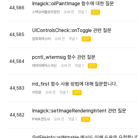
Imagick::oilPaintImage 함수에 대한 질문
44,586
스택오버플로우장인
오래 전 댓글 1
인기
UIControlsCheck::onToggle 관련 질문
44,585
암호화마스터
오래 전 댓글 1
인기
pcntl_wtermsig 함수 관련 질문
44,584
데이터베이스귀신
오래 전 댓글 1
인기
rrd_first 함수 사용 방법에 대해 질문합니다.
44,583
커밋광
오래 전 댓글 1
인기
Imagick::setImageRenderingIntent 관련 질문
44,582
PWA전도사
오래 전 댓글 1
인기
SplFileInfo::isWritable 메서드 이해 도움을 요청합니