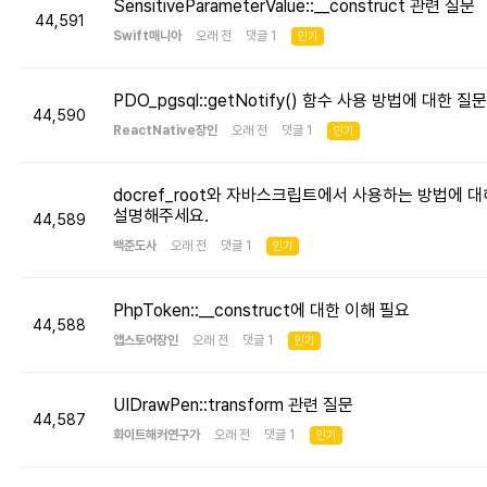
SensitiveParameterValue::__construct 관련 질문
44,591
Swift매니아
오래 전 댓글 1
인기
PDO_pgsql::getNotify() 함수 사용 방법에 대한 질문
44,590
ReactNative장인
오래 전 댓글 1
인기
docref_root와 자바스크립트에서 사용하는 방법에 대
설명해주세요.
44,589
백준도사
오래 전 댓글 1
인기
PhpToken::__construct에 대한 이해 필요
44,588
앱스토어장인
오래 전 댓글 1
인기
UIDrawPen::transform 관련 질문
44,587
화이트해커연구가
오래 전 댓글 1
인기