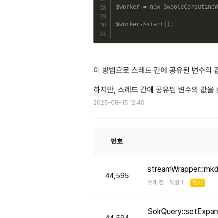
$worker
=
new
SwooleCoroutineW
$worker
->
start
(
)
;
이 방법으로 스레드 간에 공유된 변수의 
하지만, 스레드 간에 공유된 변수의 값을 설
2025-08-15 12:40
번호
streamWrapper::mk
44,595
오래 전 댓글 1
인기
SolrQuery::setE