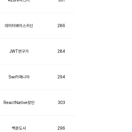
Azure마스터
301
데이터베이스귀신
286
JWT연구가
284
Swift매니아
294
ReactNative장인
303
백준도사
296