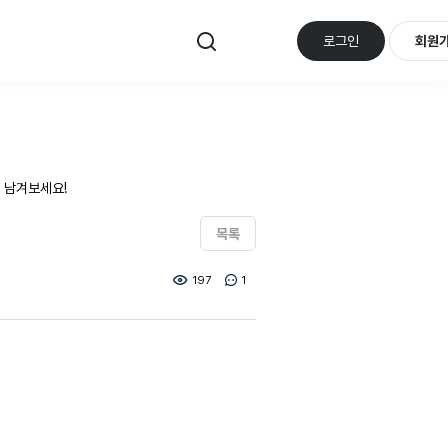
로그인
회원
 남겨보세요!
목록
197
1