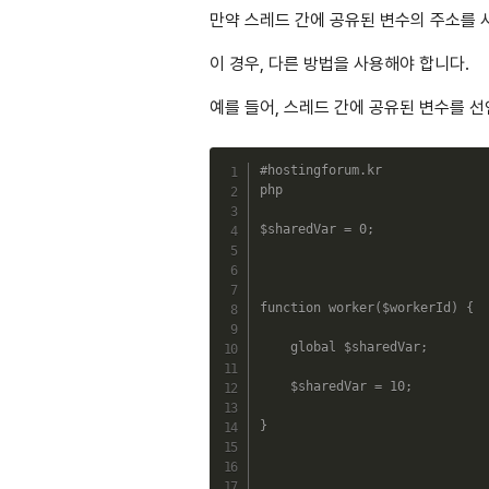
만약 스레드 간에 공유된 변수의 주소를 사용
이 경우, 다른 방법을 사용해야 합니다.
예를 들어, 스레드 간에 공유된 변수를 선언
#hostingforum.kr
php
$sharedVar
=
0
;
function
worker
(
$workerId
)
{
global
$sharedVar
;
$sharedVar
=
10
;
}