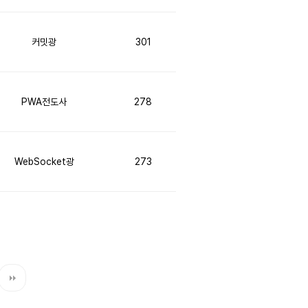
커밋광
301
PWA전도사
278
WebSocket광
273