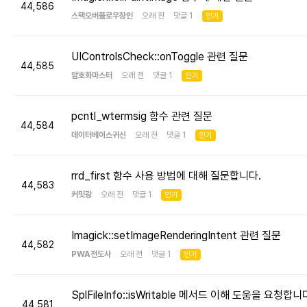
44,586
스택오버플로우장인
오래 전 댓글 1
인기
UIControlsCheck::onToggle 관련 질문
44,585
암호화마스터
오래 전 댓글 1
인기
pcntl_wtermsig 함수 관련 질문
44,584
데이터베이스귀신
오래 전 댓글 1
인기
rrd_first 함수 사용 방법에 대해 질문합니다.
44,583
커밋광
오래 전 댓글 1
인기
Imagick::setImageRenderingIntent 관련 질문
44,582
PWA전도사
오래 전 댓글 1
인기
SplFileInfo::isWritable 메서드 이해 도움을 요청합니
44,581