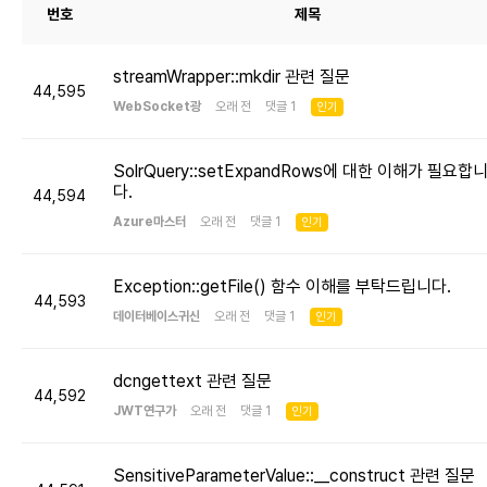
번호
제목
streamWrapper::mkdir 관련 질문
44,595
WebSocket광
오래 전 댓글 1
인기
SolrQuery::setExpandRows에 대한 이해가 필요합
다.
44,594
Azure마스터
오래 전 댓글 1
인기
Exception::getFile() 함수 이해를 부탁드립니다.
44,593
데이터베이스귀신
오래 전 댓글 1
인기
dcngettext 관련 질문
44,592
JWT연구가
오래 전 댓글 1
인기
SensitiveParameterValue::__construct 관련 질문