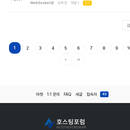
WebSocket광
오래 전 댓글 1
인기
1
2
3
4
5
6
7
8
9
1
마켓
1:1 문의
FAQ
새글
접속자
43