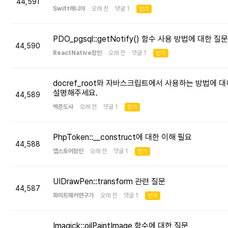
44,591
Swift매니아
오래 전 댓글 1
인기
PDO_pgsql::getNotify() 함수 사용 방법에 대한 질문
44,590
ReactNative장인
오래 전 댓글 1
인기
docref_root와 자바스크립트에서 사용하는 방법에 대
설명해주세요.
44,589
백준도사
오래 전 댓글 1
인기
PhpToken::__construct에 대한 이해 필요
44,588
앱스토어장인
오래 전 댓글 1
인기
UIDrawPen::transform 관련 질문
44,587
화이트해커연구가
오래 전 댓글 1
인기
Imagick::oilPaintImage 함수에 대한 질문