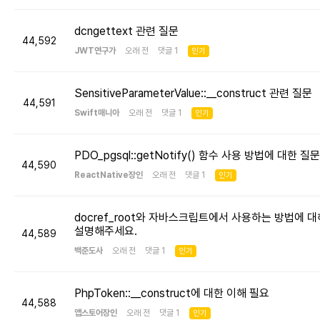
dcngettext 관련 질문
44,592
JWT연구가
오래 전 댓글 1
인기
SensitiveParameterValue::__construct 관련 질문
44,591
Swift매니아
오래 전 댓글 1
인기
PDO_pgsql::getNotify() 함수 사용 방법에 대한 질문
44,590
ReactNative장인
오래 전 댓글 1
인기
docref_root와 자바스크립트에서 사용하는 방법에 대
설명해주세요.
44,589
백준도사
오래 전 댓글 1
인기
PhpToken::__construct에 대한 이해 필요
44,588
앱스토어장인
오래 전 댓글 1
인기