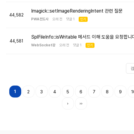
Imagick::setImageRenderingIntent 관련 질문
44,582
PWA전도사
오래 전 댓글 1
인기
SplFileInfo::isWritable 메서드 이해 도움을 요청합니
44,581
WebSocket광
오래 전 댓글 1
인기
1
2
3
4
5
6
7
8
9
1