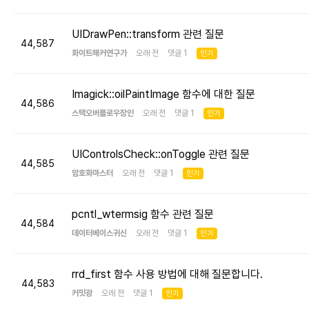
UIDrawPen::transform 관련 질문
44,587
화이트해커연구가
오래 전 댓글 1
인기
Imagick::oilPaintImage 함수에 대한 질문
44,586
스택오버플로우장인
오래 전 댓글 1
인기
UIControlsCheck::onToggle 관련 질문
44,585
암호화마스터
오래 전 댓글 1
인기
pcntl_wtermsig 함수 관련 질문
44,584
데이터베이스귀신
오래 전 댓글 1
인기
rrd_first 함수 사용 방법에 대해 질문합니다.
44,583
커밋광
오래 전 댓글 1
인기