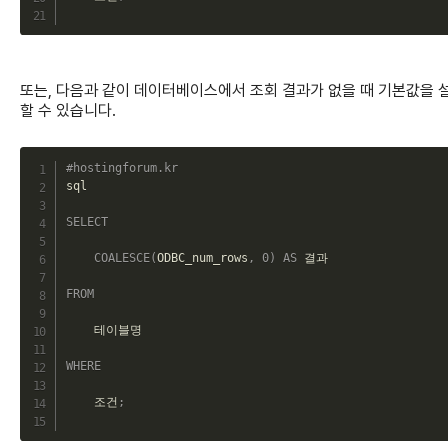
또는, 다음과 같이 데이터베이스에서 조회 결과가 없을 때 기본값을 
할 수 있습니다.
C
#hostingforum.kr
sql

SELECT
COALESCE
(
ODBC_num_rows
,
0
)
AS
 결과

FROM
    테이블명

WHERE
    조건
;