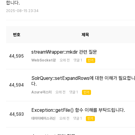
합니다.
2025-08-15 23:34
번호
제목
streamWrapper::mkdir 관련 질문
44,595
WebSocket광
오래 전 댓글 1
인기
SolrQuery::setExpandRows에 대한 이해가 필요합
다.
44,594
Azure마스터
오래 전 댓글 1
인기
Exception::getFile() 함수 이해를 부탁드립니다.
44,593
데이터베이스귀신
오래 전 댓글 1
인기