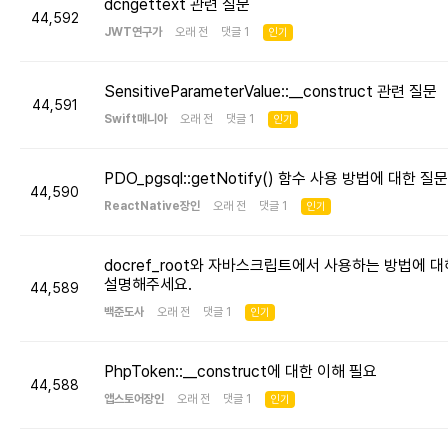
dcngettext 관련 질문
44,592
JWT연구가
오래 전 댓글 1
인기
SensitiveParameterValue::__construct 관련 질문
44,591
Swift매니아
오래 전 댓글 1
인기
PDO_pgsql::getNotify() 함수 사용 방법에 대한 질문
44,590
ReactNative장인
오래 전 댓글 1
인기
docref_root와 자바스크립트에서 사용하는 방법에 대
설명해주세요.
44,589
백준도사
오래 전 댓글 1
인기
PhpToken::__construct에 대한 이해 필요
44,588
앱스토어장인
오래 전 댓글 1
인기