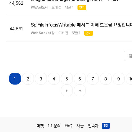
44,582
PWA전도사
오래 전 댓글 1
인기
SplFileInfo::isWritable 메서드 이해 도움을 요청합니
44,581
WebSocket광
오래 전 댓글 1
인기
1
2
3
4
5
6
7
8
9
1
마켓
1:1 문의
FAQ
새글
접속자
53