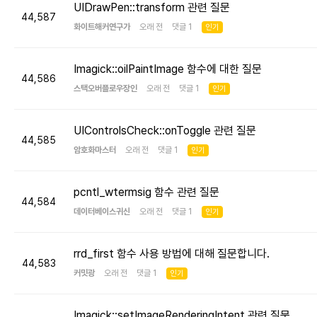
UIDrawPen::transform 관련 질문
44,587
화이트해커연구가
오래 전 댓글 1
인기
Imagick::oilPaintImage 함수에 대한 질문
44,586
스택오버플로우장인
오래 전 댓글 1
인기
UIControlsCheck::onToggle 관련 질문
44,585
암호화마스터
오래 전 댓글 1
인기
pcntl_wtermsig 함수 관련 질문
44,584
데이터베이스귀신
오래 전 댓글 1
인기
rrd_first 함수 사용 방법에 대해 질문합니다.
44,583
커밋광
오래 전 댓글 1
인기
Imagick::setImageRenderingIntent 관련 질문