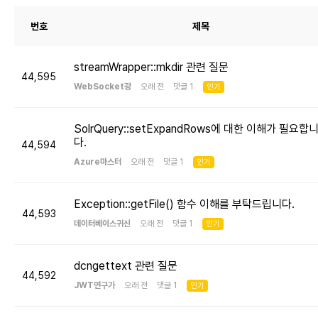
번호
제목
streamWrapper::mkdir 관련 질문
44,595
WebSocket광
오래 전 댓글 1
인기
SolrQuery::setExpandRows에 대한 이해가 필요합
다.
44,594
Azure마스터
오래 전 댓글 1
인기
Exception::getFile() 함수 이해를 부탁드립니다.
44,593
데이터베이스귀신
오래 전 댓글 1
인기
dcngettext 관련 질문
44,592
JWT연구가
오래 전 댓글 1
인기