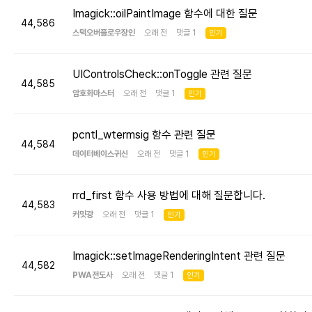
Imagick::oilPaintImage 함수에 대한 질문
44,586
스택오버플로우장인
오래 전 댓글 1
인기
UIControlsCheck::onToggle 관련 질문
44,585
암호화마스터
오래 전 댓글 1
인기
pcntl_wtermsig 함수 관련 질문
44,584
데이터베이스귀신
오래 전 댓글 1
인기
rrd_first 함수 사용 방법에 대해 질문합니다.
44,583
커밋광
오래 전 댓글 1
인기
Imagick::setImageRenderingIntent 관련 질문
44,582
PWA전도사
오래 전 댓글 1
인기