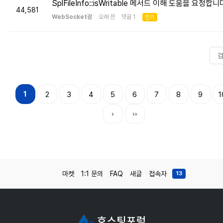
SplFileInfo::isWritable 메서드 이해 도움을 요청합니
44,581
WebSocket광
오래 전 댓글 1
인기
1
2
3
4
5
6
7
8
9
1
마켓
1:1 문의
FAQ
새글
접속자
13