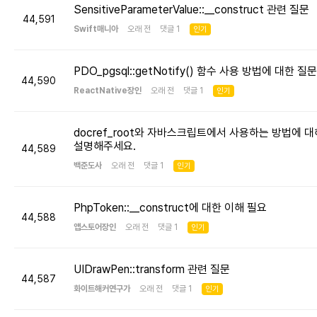
SensitiveParameterValue::__construct 관련 질문
44,591
Swift매니아
오래 전 댓글 1
인기
PDO_pgsql::getNotify() 함수 사용 방법에 대한 질문
44,590
ReactNative장인
오래 전 댓글 1
인기
docref_root와 자바스크립트에서 사용하는 방법에 대
설명해주세요.
44,589
백준도사
오래 전 댓글 1
인기
PhpToken::__construct에 대한 이해 필요
44,588
앱스토어장인
오래 전 댓글 1
인기
UIDrawPen::transform 관련 질문
44,587
화이트해커연구가
오래 전 댓글 1
인기