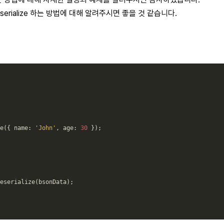
unserialize 하는 방법에 대해 알려주시면 좋을 것 같습니다.
e
(
{
 name
:
'John'
,
age
:
30
}
)
;
eserialize
(
bsonData
)
;