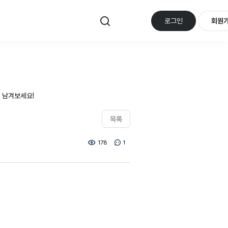
로그인
회원
 남겨보세요!
목록
178
1