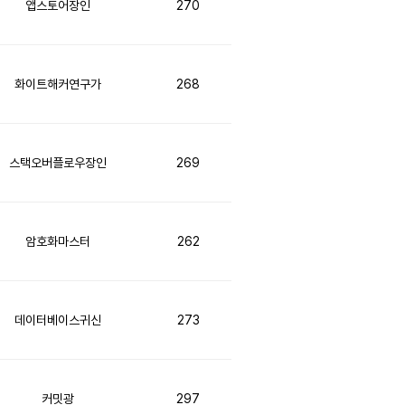
앱스토어장인
270
화이트해커연구가
268
스택오버플로우장인
269
암호화마스터
262
데이터베이스귀신
273
커밋광
297