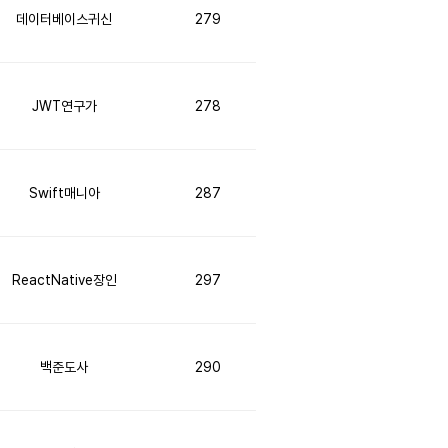
데이터베이스귀신
279
JWT연구가
278
Swift매니아
287
ReactNative장인
297
백준도사
290