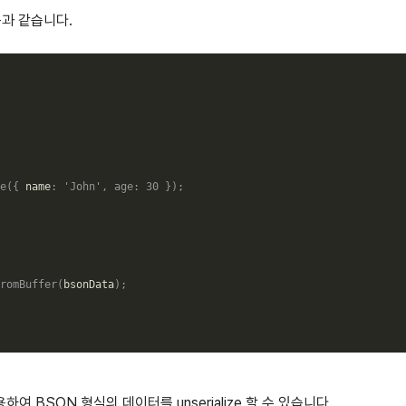
과 같습니다.
e
(
{
 name
:
'John'
,
age
:
30
}
)
;
romBuffer
(
bsonData
)
;
용하여 BSON 형식의 데이터를 unserialize 할 수 있습니다.