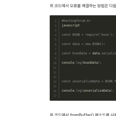
위 코드에서 오류를 해결하는 방법은 다음
#hostingforum.kr
javascript

const
BSON
=
require
(
'bson'
)
;
const
data
=
new
BSON
(
)
;
const
bsonData
=
 data
.
serializ
console
.
log
(
bsonData
)
;
const
unserializeData
=
BSON
.
f
console
.
log
(
unserializeData
)
;
위 코드에서 fromBuffer() 메소드를 사