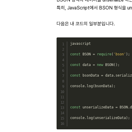
특히, JavaScript에서 BSON 형식을 
다음은 내 코드의 일부분입니다.
javascript

const
BSON
=
require
(
'bson'
)
;
const
data
=
new
BSON
(
)
;
const
bsonData
=
 data
.
serializ
console
.
log
(
bsonData
)
;
const
unserializeData
=
BSON
.
d
console
.
log
(
unserializeData
)
;