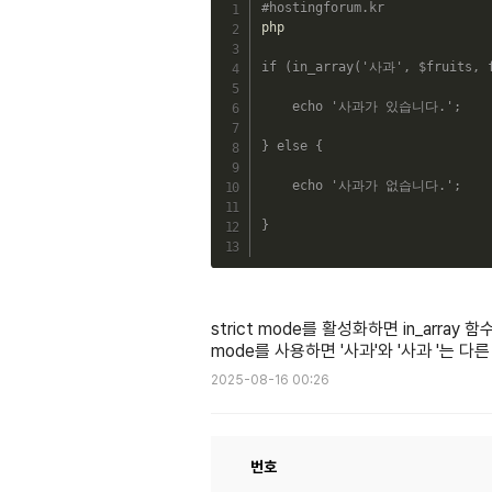
#hostingforum.kr
php

if
(
in_array
(
'사과'
,
$fruits
,
echo
'사과가 있습니다.'
;
}
else
{
echo
'사과가 없습니다.'
;
}
strict mode를 활성화하면 in_array
mode를 사용하면 '사과'와 '사과 '는 다
2025-08-16 00:26
번호