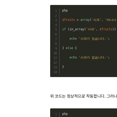
php
$fruits
=
array
(
'사과'
,
'바나나
if
(
in_array
(
'사과'
,
$fruits
)
)
echo
'사과가 있습니다.'
;
}
else
{
echo
'사과가 없습니다.'
;
}
위 코드는 정상적으로 작동합니다. 그러
php