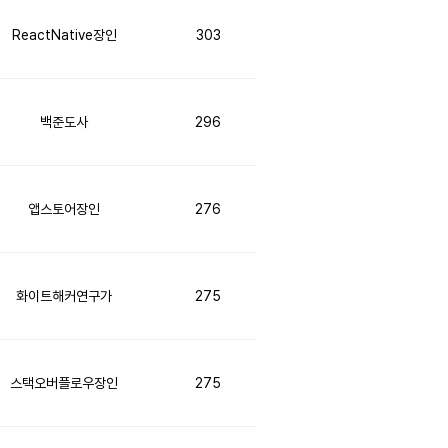
ReactNative장인
303
백준도사
296
앱스토어장인
276
화이트해커연구가
275
스택오버플로우장인
275