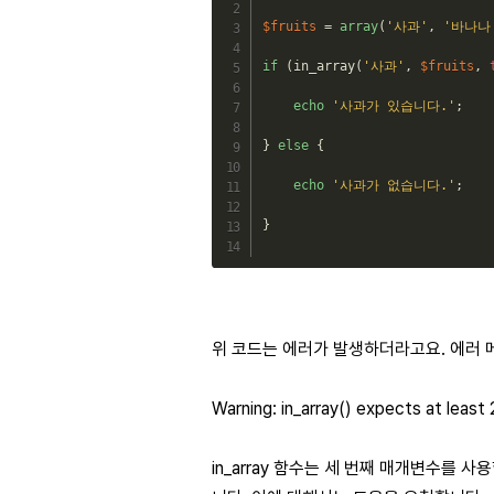
$fruits
=
array
(
'사과'
,
'바나나
if
(
in_array
(
'사과'
,
$fruits
,
echo
'사과가 있습니다.'
;
}
else
{
echo
'사과가 없습니다.'
;
}
위 코드는 에러가 발생하더라고요. 에러 
Warning: in_array() expects at least 2
in_array 함수는 세 번째 매개변수를