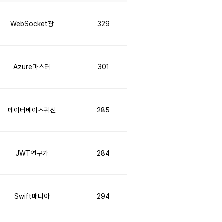
WebSocket광
329
Azure마스터
301
데이터베이스귀신
285
JWT연구가
284
Swift매니아
294