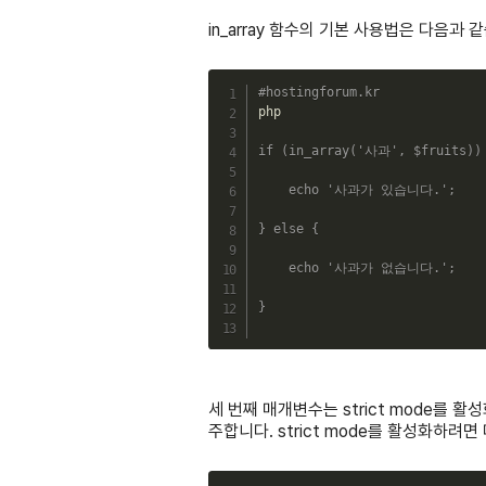
in_array 함수의 기본 사용법은 다음과 
#hostingforum.kr
php

if
(
in_array
(
'사과'
,
$fruits
)
)
echo
'사과가 있습니다.'
;
}
else
{
echo
'사과가 없습니다.'
;
}
세 번째 매개변수는 strict mode를 활
주합니다. strict mode를 활성화하려