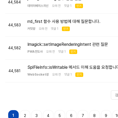
44,584
데이터베이스귀신
오래 전 댓글 1
인기
rrd_first 함수 사용 방법에 대해 질문합니다.
44,583
커밋광
오래 전 댓글 1
인기
Imagick::setImageRenderingIntent 관련 질문
44,582
PWA전도사
오래 전 댓글 1
인기
SplFileInfo::isWritable 메서드 이해 도움을 요청합니
44,581
WebSocket광
오래 전 댓글 1
인기
1
2
3
4
5
6
7
8
9
1