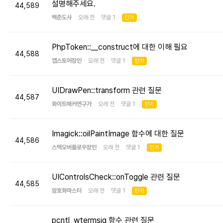
설명해주세요.
44,589
백준도사
오래 전 댓글 1
인기
PhpToken::__construct에 대한 이해 필요
44,588
앱스토어장인
오래 전 댓글 1
인기
UIDrawPen::transform 관련 질문
44,587
화이트해커연구가
오래 전 댓글 1
인기
Imagick::oilPaintImage 함수에 대한 질문
44,586
스택오버플로우장인
오래 전 댓글 1
인기
UIControlsCheck::onToggle 관련 질문
44,585
암호화마스터
오래 전 댓글 1
인기
pcntl_wtermsig 함수 관련 질문