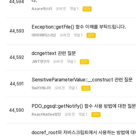
다.
44,594
Azure마스터
오래 전 댓글 1
인기
Exception::getFile() 함수 이해를 부탁드립니다.
44,593
데이터베이스귀신
오래 전 댓글 1
인기
dcngettext 관련 질문
44,592
JWT연구가
오래 전 댓글 1
인기
SensitiveParameterValue::__construct 관련 질문
44,591
Swift매니아
오래 전 댓글 1
인기
PDO_pgsql::getNotify() 함수 사용 방법에 대한 질문
44,590
ReactNative장인
오래 전 댓글 1
인기
docref_root와 자바스크립트에서 사용하는 방법에 대