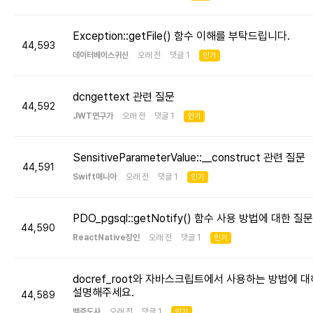
Exception::getFile() 함수 이해를 부탁드립니다.
44,593
데이터베이스귀신
오래 전 댓글 1
인기
dcngettext 관련 질문
44,592
JWT연구가
오래 전 댓글 1
인기
SensitiveParameterValue::__construct 관련 질문
44,591
Swift매니아
오래 전 댓글 1
인기
PDO_pgsql::getNotify() 함수 사용 방법에 대한 질문
44,590
ReactNative장인
오래 전 댓글 1
인기
docref_root와 자바스크립트에서 사용하는 방법에 대
설명해주세요.
44,589
백준도사
오래 전 댓글 1
인기