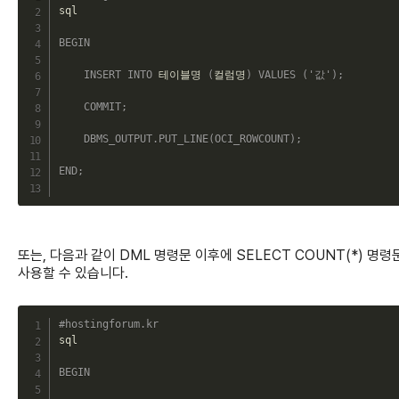
sql

BEGIN
INSERT
INTO
 테이블명 
(
컬럼명
)
VALUES
(
'값'
)
;
COMMIT
;
DBMS_OUTPUT
.
PUT_LINE
(
OCI_ROWCOUNT
)
;
END
;
또는, 다음과 같이 DML 명령문 이후에 SELECT COUNT(*) 명령
사용할 수 있습니다.
C
#hostingforum.kr
sql

BEGIN