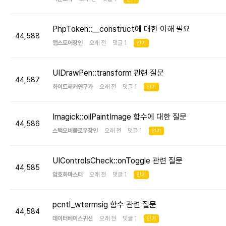
PhpToken::__construct에 대한 이해 필요
44,588
앱스토어장인
오래 전 댓글 1
인기
UIDrawPen::transform 관련 질문
44,587
화이트해커연구가
오래 전 댓글 1
인기
Imagick::oilPaintImage 함수에 대한 질문
44,586
스택오버플로우장인
오래 전 댓글 1
인기
UIControlsCheck::onToggle 관련 질문
44,585
암호화마스터
오래 전 댓글 1
인기
pcntl_wtermsig 함수 관련 질문
44,584
데이터베이스귀신
오래 전 댓글 1
인기