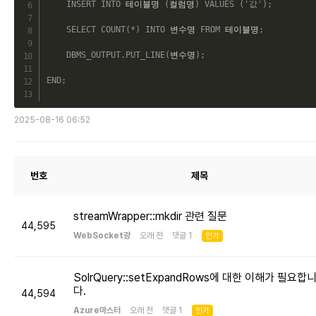
INSERT
INTO
 테이블명 
(
컬럼명
)
VALUES
(
'값'
)
;
SELECT
COUNT
(
*
)
INTO
 변수명 
FROM
 테이블명
;
DBMS_OUTPUT
.
PUT_LINE
(
변수명
)
;
END
;
2025-08-16 06:52
번호
제목
streamWrapper::mkdir 관련 질문
44,595
WebSocket광
오래 전 댓글 1
인기
SolrQuery::setExpandRows에 대한 이해가 필요합
다.
44,594
Azure마스터
오래 전 댓글 1
인기