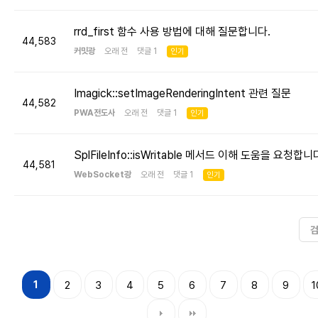
rrd_first 함수 사용 방법에 대해 질문합니다.
44,583
커밋광
오래 전 댓글 1
인기
Imagick::setImageRenderingIntent 관련 질문
44,582
PWA전도사
오래 전 댓글 1
인기
SplFileInfo::isWritable 메서드 이해 도움을 요청합니
44,581
WebSocket광
오래 전 댓글 1
인기
1
2
3
4
5
6
7
8
9
1