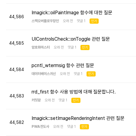
Imagick::oilPaintImage 함수에 대한 질문
44,586
스택오버플로우장인
오래 전 댓글 1
인기
UIControlsCheck::onToggle 관련 질문
44,585
암호화마스터
오래 전 댓글 1
인기
pcntl_wtermsig 함수 관련 질문
44,584
데이터베이스귀신
오래 전 댓글 1
인기
rrd_first 함수 사용 방법에 대해 질문합니다.
44,583
커밋광
오래 전 댓글 1
인기
Imagick::setImageRenderingIntent 관련 질문
44,582
PWA전도사
오래 전 댓글 1
인기