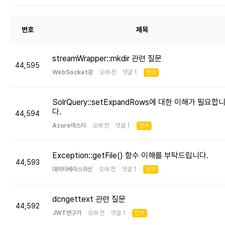
번호
제목
streamWrapper::mkdir 관련 질문
44,595
WebSocket광
오래 전 댓글 1
인기
SolrQuery::setExpandRows에 대한 이해가 필요합
다.
44,594
Azure마스터
오래 전 댓글 1
인기
Exception::getFile() 함수 이해를 부탁드립니다.
44,593
데이터베이스귀신
오래 전 댓글 1
인기
dcngettext 관련 질문
44,592
JWT연구가
오래 전 댓글 1
인기