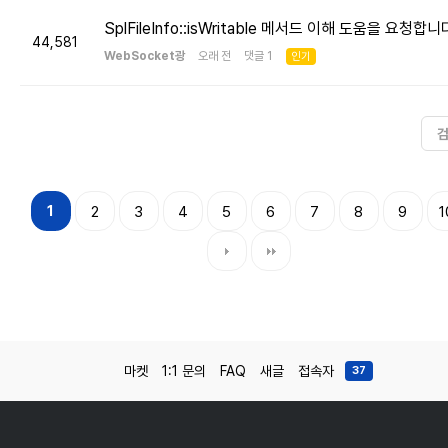
SplFileInfo::isWritable 메서드 이해 도움을 요청합니
44,581
WebSocket광
오래 전 댓글 1
인기
1
2
3
4
5
6
7
8
9
1
마켓
1:1 문의
FAQ
새글
접속자
37