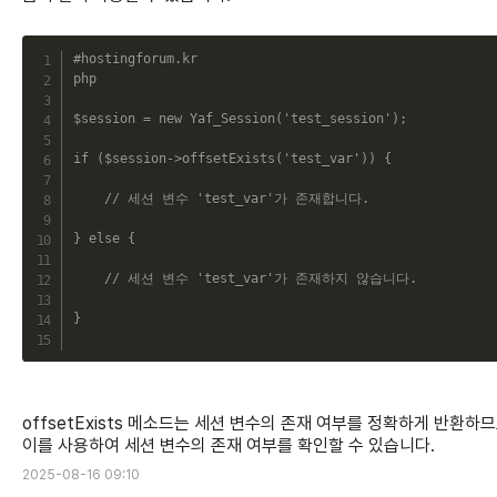
C
#hostingforum.kr
php
$session
=
new
Yaf_Session
(
'test_session'
)
;
if
(
$session
->
offsetExists
(
'test_var'
)
)
{
// 세션 변수 'test_var'가 존재합니다.
}
else
{
// 세션 변수 'test_var'가 존재하지 않습니다.
}
offsetExists 메소드는 세션 변수의 존재 여부를 정확하게 반환하므
이를 사용하여 세션 변수의 존재 여부를 확인할 수 있습니다.
2025-08-16 09:10