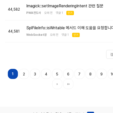
Imagick::setImageRenderingIntent 관련 질문
44,582
PWA전도사
오래 전 댓글 1
인기
SplFileInfo::isWritable 메서드 이해 도움을 요청합니
44,581
WebSocket광
오래 전 댓글 1
인기
1
2
3
4
5
6
7
8
9
1