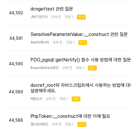
dcngettext 관련 질문
44,592
JWT연구가
오래 전 댓글 1
인기
SensitiveParameterValue::__construct 관련 질문
44,591
Swift매니아
오래 전 댓글 1
인기
PDO_pgsql::getNotify() 함수 사용 방법에 대한 질문
44,590
ReactNative장인
오래 전 댓글 1
인기
docref_root와 자바스크립트에서 사용하는 방법에 대
설명해주세요.
44,589
백준도사
오래 전 댓글 1
인기
PhpToken::__construct에 대한 이해 필요
44,588
앱스토어장인
오래 전 댓글 1
인기