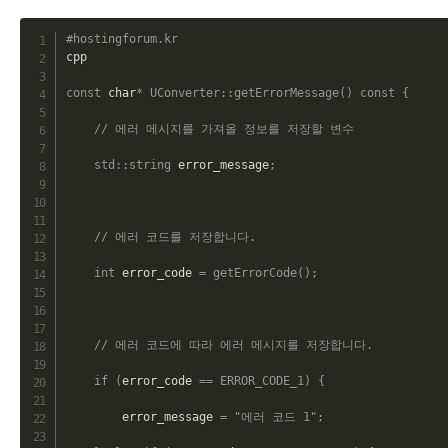
C
#hostingforum.kr
cpp

const
 char
*
UConverter
::
getErrorMessage
(
)
const
{
// 에러 메시지를 가져올 정보를 저장할 변수
std
::
string
 error_message
;
// 에러 코드를 저장합니다.
int
 error_code 
=
getErrorCode
(
)
;
// 에러 코드에 따라 에러 메시지를 저장합니다.
if
(
error_code 
==
ERROR_CODE_1
)
{
        error_message 
=
"에러 코드 1"
;