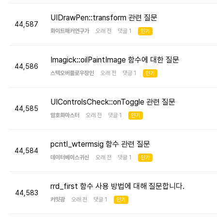
UIDrawPen::transform 관련 질문
44,587
화이트해커연구가
오래 전 댓글 1
인기
Imagick::oilPaintImage 함수에 대한 질문
44,586
스택오버플로우장인
오래 전 댓글 1
인기
UIControlsCheck::onToggle 관련 질문
44,585
암호화마스터
오래 전 댓글 1
인기
pcntl_wtermsig 함수 관련 질문
44,584
데이터베이스귀신
오래 전 댓글 1
인기
rrd_first 함수 사용 방법에 대해 질문합니다.
44,583
커밋광
오래 전 댓글 1
인기