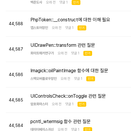
백준도사
오래 전 댓글 1
인기
PhpToken::__construct에 대한 이해 필요
44,588
앱스토어장인
오래 전 댓글 1
인기
UIDrawPen::transform 관련 질문
44,587
화이트해커연구가
오래 전 댓글 1
인기
Imagick::oilPaintImage 함수에 대한 질문
44,586
스택오버플로우장인
오래 전 댓글 1
인기
UIControlsCheck::onToggle 관련 질문
44,585
암호화마스터
오래 전 댓글 1
인기
pcntl_wtermsig 함수 관련 질문
44,584
데이터베이스귀신
오래 전 댓글 1
인기