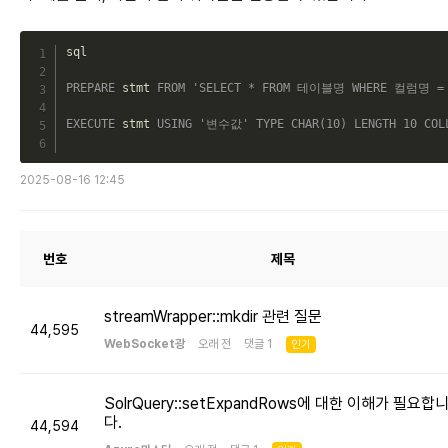
C
sql

PREPARE
 stmt 
FROM
'SELECT * FROM 테이블명 WHERE 컬럼명 =
EXECUTE
 stmt 
USING
'변수값'
TYPE
CHAR
(
10
)
LENGTH
10
COL
2025-08-16 12:45
번호
제목
streamWrapper::mkdir 관련 질문
44,595
WebSocket광
오래 전 댓글 1
인기
SolrQuery::setExpandRows에 대한 이해가 필요합
다.
44,594