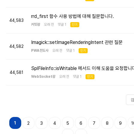
rrd_first 함수 사용 방법에 대해 질문합니다.
44,583
커밋광
오래 전 댓글 1
인기
Imagick::setImageRenderingIntent 관련 질문
44,582
PWA전도사
오래 전 댓글 1
인기
SplFileInfo::isWritable 메서드 이해 도움을 요청합니
44,581
WebSocket광
오래 전 댓글 1
인기
1
2
3
4
5
6
7
8
9
1