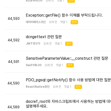
Azure마스터
오래 전 댓글 1
인기
Exception::getFile() 함수 이해를 부탁드립니다.
44,593
데이터베이스귀신
오래 전 댓글 1
인기
dcngettext 관련 질문
44,592
JWT연구가
오래 전 댓글 1
인기
SensitiveParameterValue::__construct 관련 질문
44,591
Swift매니아
오래 전 댓글 1
인기
PDO_pgsql::getNotify() 함수 사용 방법에 대한 질문
44,590
ReactNative장인
오래 전 댓글 1
인기
docref_root와 자바스크립트에서 사용하는 방법에 대
설명해주세요.
44,589