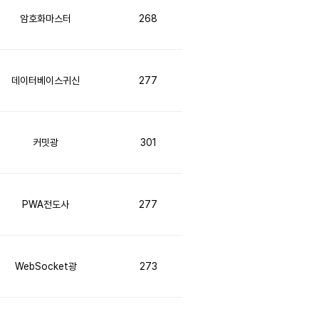
암호화마스터
268
데이터베이스귀신
277
커밋광
301
PWA전도사
277
WebSocket광
273