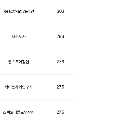
ReactNative장인
303
백준도사
296
앱스토어장인
276
화이트해커연구가
275
스택오버플로우장인
275