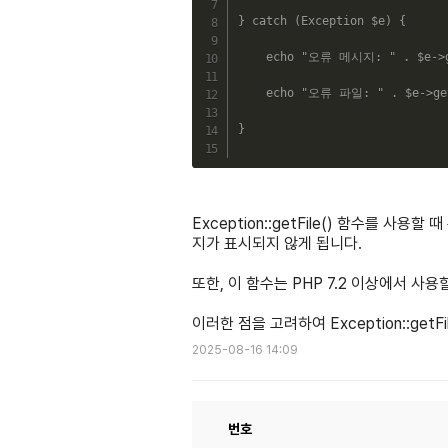
}
catch
(
Exception
$e
)
{
echo
"오류 메시지: "
.
$e
->
echo
"오류 파일: "
.
$e
->
ge
}
Exception::getFile() 함수를 
지가 표시되지 않게 됩니다.
또한, 이 함수는 PHP 7.2 이상에서 사용
이러한 점을 고려하여 Exception::get
2025-08-16 14:09
번호