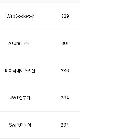
WebSocket광
329
Azure마스터
301
데이터베이스귀신
286
JWT연구가
284
Swift매니아
294