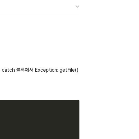
h 블록에서 Exception::getFile()
Copy