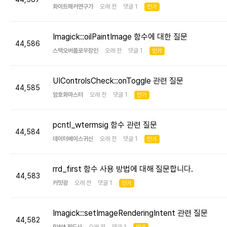
화이트해커연구가
오래 전 댓글 1
인기
Imagick::oilPaintImage 함수에 대한 질문
44,586
스택오버플로우장인
오래 전 댓글 1
인기
UIControlsCheck::onToggle 관련 질문
44,585
암호화마스터
오래 전 댓글 1
인기
pcntl_wtermsig 함수 관련 질문
44,584
데이터베이스귀신
오래 전 댓글 1
인기
rrd_first 함수 사용 방법에 대해 질문합니다.
44,583
커밋광
오래 전 댓글 1
인기
Imagick::setImageRenderingIntent 관련 질문
44,582