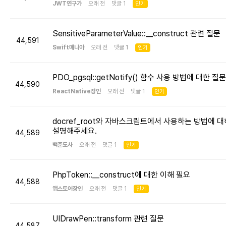
JWT연구가
오래 전 댓글 1
인기
SensitiveParameterValue::__construct 관련 질문
44,591
Swift매니아
오래 전 댓글 1
인기
PDO_pgsql::getNotify() 함수 사용 방법에 대한 질문
44,590
ReactNative장인
오래 전 댓글 1
인기
docref_root와 자바스크립트에서 사용하는 방법에 대
설명해주세요.
44,589
백준도사
오래 전 댓글 1
인기
PhpToken::__construct에 대한 이해 필요
44,588
앱스토어장인
오래 전 댓글 1
인기
UIDrawPen::transform 관련 질문
44,587