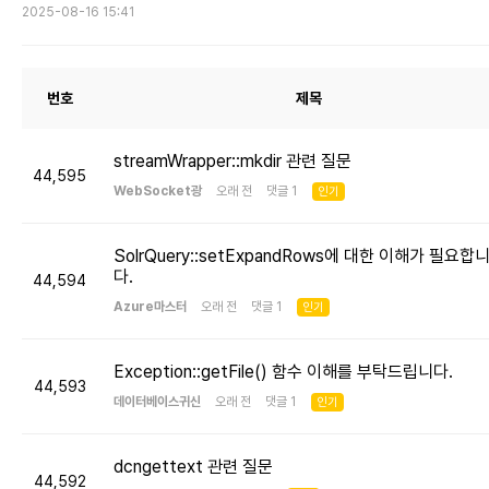
2025-08-16 15:41
번호
제목
streamWrapper::mkdir 관련 질문
44,595
WebSocket광
오래 전 댓글 1
인기
SolrQuery::setExpandRows에 대한 이해가 필요합
다.
44,594
Azure마스터
오래 전 댓글 1
인기
Exception::getFile() 함수 이해를 부탁드립니다.
44,593
데이터베이스귀신
오래 전 댓글 1
인기
dcngettext 관련 질문
44,592