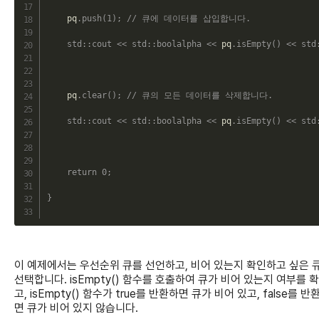
    pq
.
push
(
1
)
;
// 큐에 데이터를 삽입합니다.
std
::
cout
<<
std
::
boolalpha
<<
 pq
.
isEmpty
(
)
<<
std
    pq
.
clear
(
)
;
// 큐의 모든 데이터를 삭제합니다.
std
::
cout
<<
std
::
boolalpha
<<
 pq
.
isEmpty
(
)
<<
std
return
0
;
}
이 예제에서는 우선순위 큐를 선언하고, 비어 있는지 확인하고 싶은 
선택합니다. isEmpty() 함수를 호출하여 큐가 비어 있는지 여부를 
고, isEmpty() 함수가 true를 반환하면 큐가 비어 있고, false를 반
면 큐가 비어 있지 않습니다.