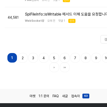
PWA전도사
오래 전 댓글 1
인기
SplFileInfo::isWritable 메서드 이해 도움을 요청합니
44,581
WebSocket광
오래 전 댓글 1
인기
1
2
3
4
5
6
7
8
9
1
마켓
1:1 문의
FAQ
새글
접속자
63