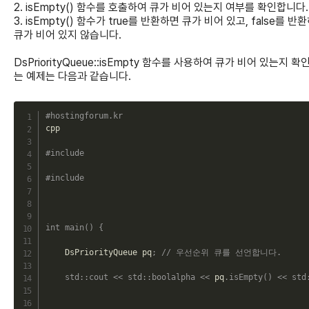
2. isEmpty() 함수를 호출하여 큐가 비어 있는지 여부를 확인합니다.
3. isEmpty() 함수가 true를 반환하면 큐가 비어 있고, false를 반
큐가 비어 있지 않습니다.
DsPriorityQueue::isEmpty 함수를 사용하여 큐가 비어 있는지 확
는 예제는 다음과 같습니다.
C
#hostingforum.kr
cpp

#include 
#include 
int
main
(
)
{
    DsPriorityQueue pq
;
// 우선순위 큐를 선언합니다.
std
::
cout
<<
std
::
boolalpha
<<
 pq
.
isEmpty
(
)
<<
std