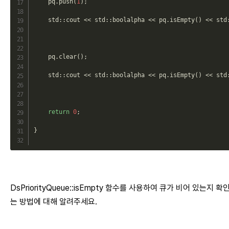
    pq
.
push
(
1
)
;
std
::
cout
<<
std
::
boolalpha
<<
 pq
.
isEmpty
(
)
<<
std
    pq
.
clear
(
)
;
std
::
cout
<<
std
::
boolalpha
<<
 pq
.
isEmpty
(
)
<<
std
return
0
;
}
DsPriorityQueue::isEmpty 함수를 사용하여 큐가 비어 있는지 확
는 방법에 대해 알려주세요.