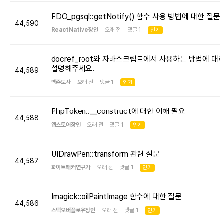
PDO_pgsql::getNotify() 함수 사용 방법에 대한 질문
44,590
ReactNative장인
오래 전 댓글 1
인기
docref_root와 자바스크립트에서 사용하는 방법에 대
설명해주세요.
44,589
백준도사
오래 전 댓글 1
인기
PhpToken::__construct에 대한 이해 필요
44,588
앱스토어장인
오래 전 댓글 1
인기
UIDrawPen::transform 관련 질문
44,587
화이트해커연구가
오래 전 댓글 1
인기
Imagick::oilPaintImage 함수에 대한 질문
44,586
스택오버플로우장인
오래 전 댓글 1
인기