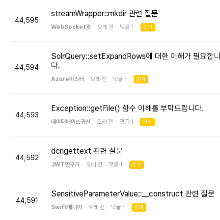
streamWrapper::mkdir 관련 질문
44,595
WebSocket광
오래 전 댓글 1
인기
SolrQuery::setExpandRows에 대한 이해가 필요합
다.
44,594
Azure마스터
오래 전 댓글 1
인기
Exception::getFile() 함수 이해를 부탁드립니다.
44,593
데이터베이스귀신
오래 전 댓글 1
인기
dcngettext 관련 질문
44,592
JWT연구가
오래 전 댓글 1
인기
SensitiveParameterValue::__construct 관련 질문
44,591
Swift매니아
오래 전 댓글 1
인기