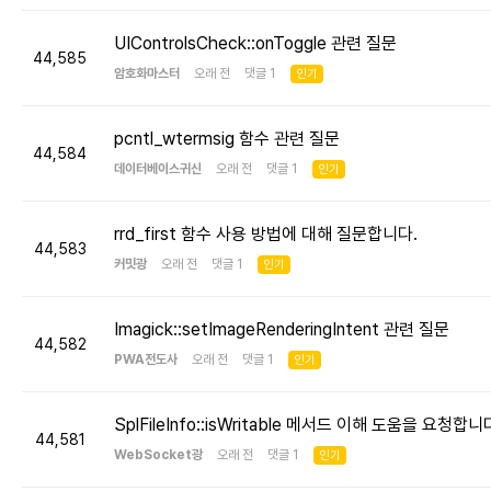
UIControlsCheck::onToggle 관련 질문
44,585
암호화마스터
오래 전 댓글 1
인기
pcntl_wtermsig 함수 관련 질문
44,584
데이터베이스귀신
오래 전 댓글 1
인기
rrd_first 함수 사용 방법에 대해 질문합니다.
44,583
커밋광
오래 전 댓글 1
인기
Imagick::setImageRenderingIntent 관련 질문
44,582
PWA전도사
오래 전 댓글 1
인기
SplFileInfo::isWritable 메서드 이해 도움을 요청합니
44,581
WebSocket광
오래 전 댓글 1
인기