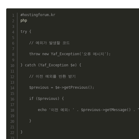
C
#hostingforum.kr
php

try
{
// 예외가 발생할 코드
throw
new
Yaf_Exception
(
'오류 메시지'
)
;
}
catch
(
Yaf_Exception
$e
)
{
// 이전 예외를 반환 받기
$previous
=
$e
->
getPrevious
(
)
;
if
(
$previous
)
{
echo
'이전 예외: '
.
$previous
->
getMessage
(
)
.
}
}