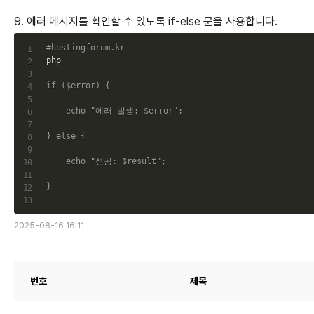
9. 에러 메시지를 확인할 수 있도록 if-else 문을 사용합니다.
C
#hostingforum.kr
php

if
(
$error
)
{
echo
"에러 발생: 
$error
"
;
}
else
{
echo
"성공: 
$result
"
;
}
2025-08-16 16:11
번호
제목