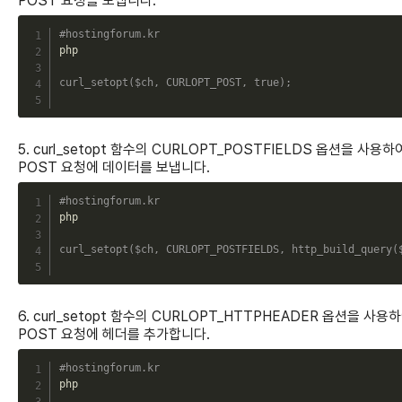
POST 요청을 보냅니다.
C
#hostingforum.kr
php

curl_setopt
(
$ch
,
CURLOPT_POST
,
true
)
;
5. curl_setopt 함수의 CURLOPT_POSTFIELDS 옵션을 사용하
POST 요청에 데이터를 보냅니다.
C
#hostingforum.kr
php

curl_setopt
(
$ch
,
CURLOPT_POSTFIELDS
,
http_build_query
(
6. curl_setopt 함수의 CURLOPT_HTTPHEADER 옵션을 사용
POST 요청에 헤더를 추가합니다.
C
#hostingforum.kr
php
