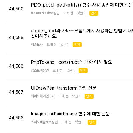
PDO_pgsql::getNotify() 함수 사용 방법에 대한 질문
44,590
ReactNative장인
오래 전 댓글 1
인기
docref_root와 자바스크립트에서 사용하는 방법에 대
설명해주세요.
44,589
백준도사
오래 전 댓글 1
인기
PhpToken::__construct에 대한 이해 필요
44,588
앱스토어장인
오래 전 댓글 1
인기
UIDrawPen::transform 관련 질문
44,587
화이트해커연구가
오래 전 댓글 1
인기
Imagick::oilPaintImage 함수에 대한 질문
44,586
스택오버플로우장인
오래 전 댓글 1
인기