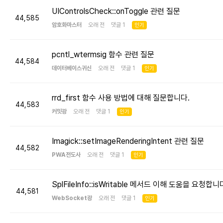
UIControlsCheck::onToggle 관련 질문
44,585
암호화마스터
오래 전 댓글 1
인기
pcntl_wtermsig 함수 관련 질문
44,584
데이터베이스귀신
오래 전 댓글 1
인기
rrd_first 함수 사용 방법에 대해 질문합니다.
44,583
커밋광
오래 전 댓글 1
인기
Imagick::setImageRenderingIntent 관련 질문
44,582
PWA전도사
오래 전 댓글 1
인기
SplFileInfo::isWritable 메서드 이해 도움을 요청합니
44,581
WebSocket광
오래 전 댓글 1
인기