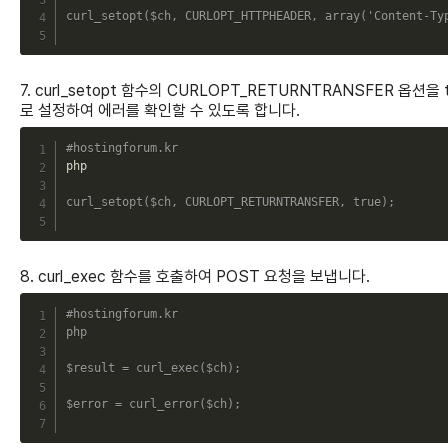
curl_setopt
(
$ch
,
CURLOPT_HTTPHEADER
,
array
(
'Content-Ty
7. curl_setopt 함수의 CURLOPT_RETURNTRANSFER 옵션을 t
로 설정하여 에러를 확인할 수 있도록 합니다.
C
#hostingforum.kr
php

curl_setopt
(
$ch
,
CURLOPT_RETURNTRANSFER
,
true
)
;
8. curl_exec 함수를 호출하여 POST 요청을 보냅니다.
C
#hostingforum.kr
php
$result
=
curl_exec
(
$ch
)
;
$error
=
curl_error
(
$ch
)
;