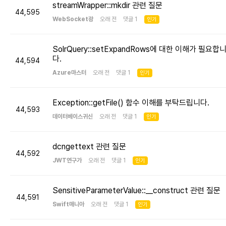
streamWrapper::mkdir 관련 질문
44,595
WebSocket광
오래 전 댓글 1
인기
SolrQuery::setExpandRows에 대한 이해가 필요합
다.
44,594
Azure마스터
오래 전 댓글 1
인기
Exception::getFile() 함수 이해를 부탁드립니다.
44,593
데이터베이스귀신
오래 전 댓글 1
인기
dcngettext 관련 질문
44,592
JWT연구가
오래 전 댓글 1
인기
SensitiveParameterValue::__construct 관련 질문
44,591
Swift매니아
오래 전 댓글 1
인기