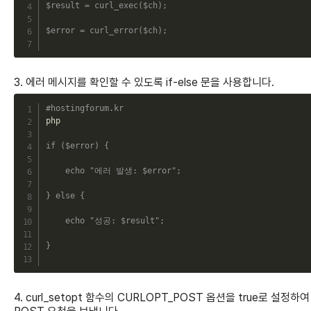
$result
=
curl_exec
(
$ch
)
;
$error
=
curl_error
(
$ch
)
;
3. 에러 메시지를 확인할 수 있도록 if-else 문을 사용합니다.
C
#hostingforum.kr
php

if
(
$error
)
{
echo
"에러 발생: 
$error
"
;
}
else
{
echo
"성공: 
$result
"
;
}
4. curl_setopt 함수의 CURLOPT_POST 옵션을 true로 설정하여