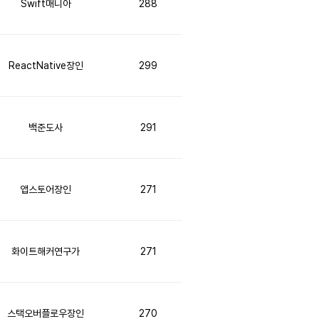
Swift매니아
288
ReactNative장인
299
백준도사
291
앱스토어장인
271
화이트해커연구가
271
스택오버플로우장인
270