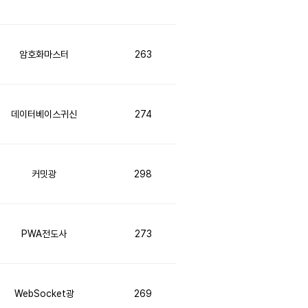
암호화마스터
263
데이터베이스귀신
274
커밋광
298
PWA전도사
273
WebSocket광
269