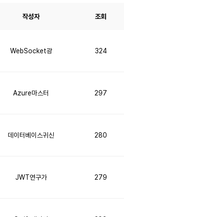
작성자
조회
WebSocket광
324
Azure마스터
297
데이터베이스귀신
280
JWT연구가
279