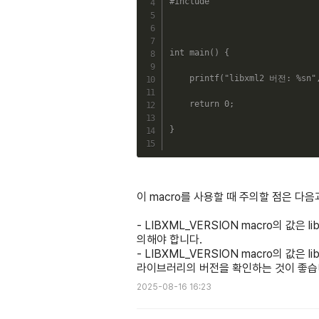
#include 
int
main
(
)
{
printf
(
"libxml2 버전: %sn"
return
0
;
}
이 macro를 사용할 때 주의할 점은 다음
- LIBXML_VERSION macro의 값
의해야 합니다.
- LIBXML_VERSION macro의 값은
라이브러리의 버전을 확인하는 것이 좋습
2025-08-16 16:23