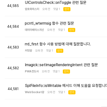
UIControlsCheck::onToggle 관련 질문
44,585
암호화마스터
오래 전 댓글 1
인기
pcntl_wtermsig 함수 관련 질문
44,584
데이터베이스귀신
오래 전 댓글 1
인기
rrd_first 함수 사용 방법에 대해 질문합니다.
44,583
커밋광
오래 전 댓글 1
인기
Imagick::setImageRenderingIntent 관련 질문
44,582
PWA전도사
오래 전 댓글 1
인기
SplFileInfo::isWritable 메서드 이해 도움을 요청합니
44,581
WebSocket광
오래 전 댓글 1
인기