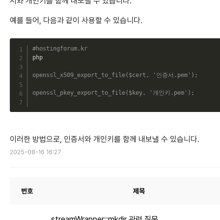
서와 개인키를 함께 내보낼 수 있습니다.
예를 들어, 다음과 같이 사용할 수 있습니다.
C
#hostingforum.kr
php

openssl_x509_export_to_file
(
$cert
,
'인증서.pem'
)
;
openssl_pkey_export_to_file
(
$key
,
'개인키.pem'
)
;
이러한 방법으로, 인증서와 개인키를 함께 내보낼 수 있습니다.
2025-08-16 16:27
번호
제목
streamWrapper::mkdir 관련 질문