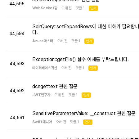
44,595
WebSocket광
오래 전 댓글 1
인기
SolrQuery::setExpandRows에 대한 이해가 필요합
다.
44,594
Azure마스터
오래 전 댓글 1
인기
Exception::getFile() 함수 이해를 부탁드립니다.
44,593
데이터베이스귀신
오래 전 댓글 1
인기
dcngettext 관련 질문
44,592
JWT연구가
오래 전 댓글 1
인기
SensitiveParameterValue::__construct 관련 질문
44,591
Swift매니아
오래 전 댓글 1
인기