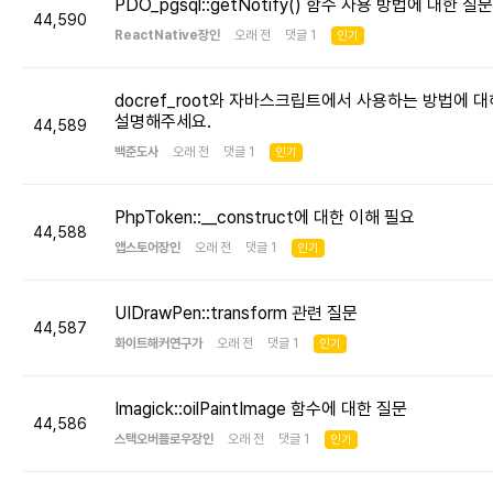
PDO_pgsql::getNotify() 함수 사용 방법에 대한 질문
44,590
ReactNative장인
오래 전 댓글 1
인기
docref_root와 자바스크립트에서 사용하는 방법에 대
설명해주세요.
44,589
백준도사
오래 전 댓글 1
인기
PhpToken::__construct에 대한 이해 필요
44,588
앱스토어장인
오래 전 댓글 1
인기
UIDrawPen::transform 관련 질문
44,587
화이트해커연구가
오래 전 댓글 1
인기
Imagick::oilPaintImage 함수에 대한 질문
44,586
스택오버플로우장인
오래 전 댓글 1
인기