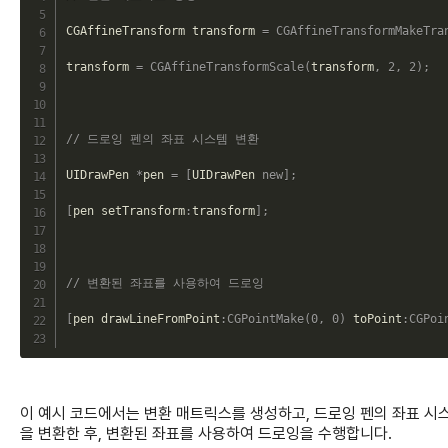
CGAffineTransform transform 
=
CGAffineTransformMakeTra
transform 
=
CGAffineTransformScale
(
transform
,
2
,
2
)
;
// 드로잉 펜의 좌표 시스템 변환
UIDrawPen 
*
pen 
=
[
UIDrawPen 
new
]
;
[
pen setTransform
:
transform
]
;
// 변환된 좌표를 사용하여 드로잉
[
pen drawLineFromPoint
:
CGPointMake
(
0
,
0
)
 toPoint
:
CGPoi
이 예시 코드에서는 변환 매트릭스를 생성하고, 드로잉 펜의 좌표 시
을 변환한 후, 변환된 좌표를 사용하여 드로잉을 수행합니다.