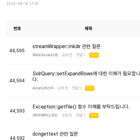
2025-08-16 17:16
번호
제목
streamWrapper::mkdir 관련 질문
44,595
WebSocket광
오래 전 댓글 1
인기
SolrQuery::setExpandRows에 대한 이해가 필요합
다.
44,594
Azure마스터
오래 전 댓글 1
인기
Exception::getFile() 함수 이해를 부탁드립니다.
44,593
데이터베이스귀신
오래 전 댓글 1
인기
dcngettext 관련 질문
44,592