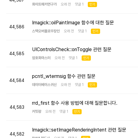
44,587
화이트해커연구가
오래 전 댓글 1
인기
Imagick::oilPaintImage 함수에 대한 질문
44,586
스택오버플로우장인
오래 전 댓글 1
인기
UIControlsCheck::onToggle 관련 질문
44,585
암호화마스터
오래 전 댓글 1
인기
pcntl_wtermsig 함수 관련 질문
44,584
데이터베이스귀신
오래 전 댓글 1
인기
rrd_first 함수 사용 방법에 대해 질문합니다.
44,583
커밋광
오래 전 댓글 1
인기
Imagick::setImageRenderingIntent 관련 질문
44,582