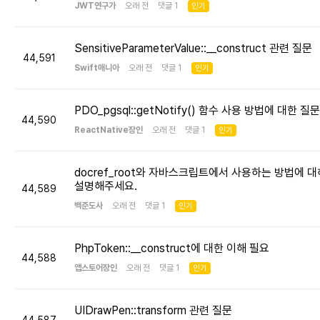
JWT연구가
오래 전 댓글 1
인기
SensitiveParameterValue::__construct 관련 질문
44,591
Swift매니아
오래 전 댓글 1
인기
PDO_pgsql::getNotify() 함수 사용 방법에 대한 질문
44,590
ReactNative장인
오래 전 댓글 1
인기
docref_root와 자바스크립트에서 사용하는 방법에 대
설명해주세요.
44,589
백준도사
오래 전 댓글 1
인기
PhpToken::__construct에 대한 이해 필요
44,588
앱스토어장인
오래 전 댓글 1
인기
UIDrawPen::transform 관련 질문