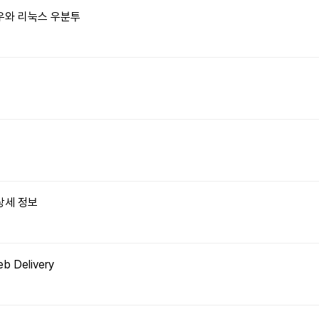
윈도우와 리눅스 우분투
상세 정보
eb Delivery