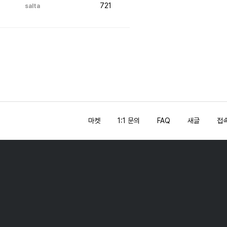
721
salta
마켓
1:1 문의
FAQ
새글
접