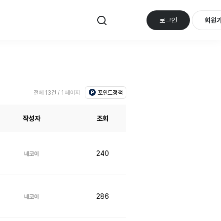
로그인
회원
포인트정책
전체 13건 / 1 페이지
작성자
조회
240
네코이
286
네코이