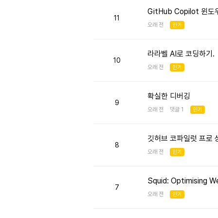
GitHub Copilot 
11
오래 전
인기
라라벨 AI로 코딩하기.
10
오래 전
인기
확실한 디버깅
9
오래 전 댓글 1
인기
깃허브 코파일럿 프로 
8
오래 전
인기
Squid: Optimising W
7
오래 전
인기