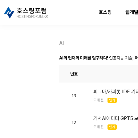
호스팅
웹개
AI
AI의 현재와 미래를 탐구하다!
인공지능 기술, 머
번호
피그마/카피롯 IDE 기
13
오래 전
인기
커서AI에디터 GPT5
12
오래 전
인기