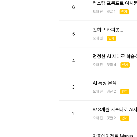
커스텀 프롬프트 예시
6
오래 전 댓글 1
인기
깃허브 카피롯...
5
오래 전
인기
멍청한 AI 제대로 학
4
오래 전 댓글 4
인기
AI 특징 분석
3
오래 전 댓글 2
인기
약 3개월 서포터로 AI
2
오래 전 댓글 2
인기
자율에이전트 Manus