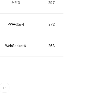
커밋광
297
PWA전도사
272
WebSocket광
268