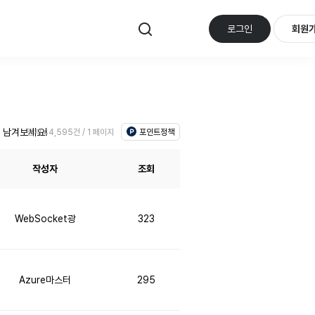
로그인
회원
 남겨보세요!
포인트정책
전체 44,595건 / 1 페이지
작성자
조회
WebSocket광
323
Azure마스터
295