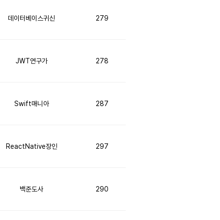
데이터베이스귀신
279
JWT연구가
278
Swift매니아
287
ReactNative장인
297
백준도사
290