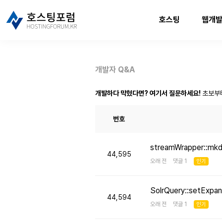
호스팅
웹개
개발자 Q&A
개발하다 막혔다면? 여기서 질문하세요!
초보부
번호
streamWrapper::mk
44,595
오래 전 댓글 1
인기
SolrQuery::setE
44,594
오래 전 댓글 1
인기