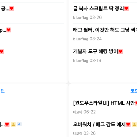
 공…
글 복사 스크립트 딱 정리
03-26
blueflag
p…
태그 필터. 이것만 해도 그냥 싹
03-24
blueflag
개발자 도구 해킹 방어
03-19
blueflag
모던
코
[윈도우스타일UI] HTML 시안
06-22
네코이
제…
오버워치 / 배그 감도 예제
4
03-26
네코이