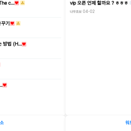
he c…
vip 오픈 언제 할까요 ? ㅎㅎㅎ
04-02
나우초보
바꾸기
 방법 (H…
…
천소
워