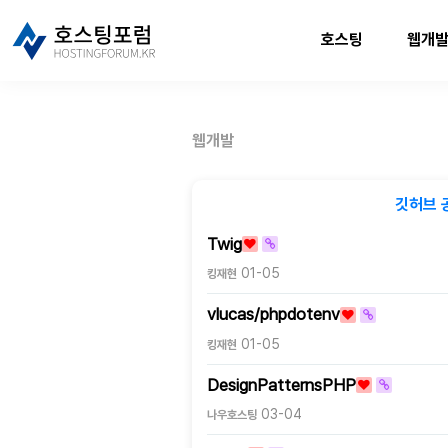
호스팅
웹개
웹개발
깃허브 
Twig
01-05
킹재현
vlucas/phpdotenv
01-05
킹재현
DesignPatternsPHP
03-04
나우호스팅