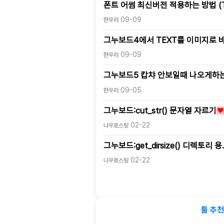
폰트 어썸 최신버전 적용하는 방법 (T
09-09
한우리
그누보드4에서 TEXT를 이미지로 
09-09
한우리
그누보드5 캅챠 안보일때 나오게하는
09-05
한우리
그누보드:cut_str() 문자열 자르기
02-22
나우호스팅
그누보드:get_dirsize() 디렉토리 용
02-22
나우호스팅
툴 추