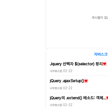
게시물이 없
자바스크
Jquery 선택자 $(selector) 정리
02-22
나우호스팅
jQuery .ajaxSetup()
02-22
나우호스팅
jQuery의 .extend() 메소드: 객체…
02-22
나우호스팅