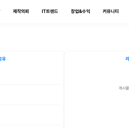
발
제작의뢰
IT트렌드
창업&수익
커뮤니티
공유
게시물