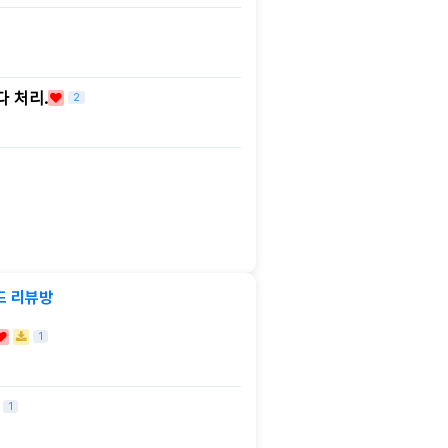
다 처리.
2
드 리뷰방
1
1