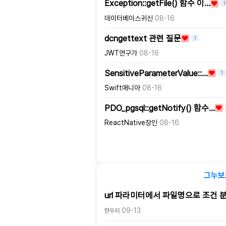
Exception::getFile() 함수 이…
1
데이터베이스귀신
08-16
dcngettext 관련 질문
1
JWT연구가
08-16
SensitiveParameterValue::…
1
Swift매니아
08-16
PDO_pgsql::getNotify() 함수…
ReactNative장인
08-16
그누보
url 파라미터에서 파일명으로 조건 
09-13
한우리