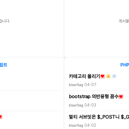
습니다.
게시물
립트
PHP
카테고리 올리기
2
04-07
blueflag
bootstrap 의반응형 꼼수
04-03
blueflag
멀티 서브밋은 $_POST니 $_
04-02
blueflag