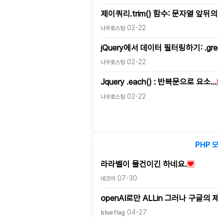
제이쿼리.trim() 함수: 문자열 앞뒤의
02-22
나우호스팅
jQuery에서 데이터 필터링하기: .gre
02-22
나우호스팅
Jquery .each() : 반복문으로 요소…
02-22
나우호스팅
PHP 
라라벨이 물건이긴 하네요.
07-30
네코이
openAI로만 ALLin 그러나 구글의 
04-27
blueflag