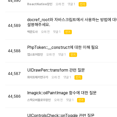
44,590
ReactNative장인
오래 전 댓글 1
인기
docref_root와 자바스크립트에서 사용하는 방법에 대
설명해주세요.
44,589
백준도사
오래 전 댓글 1
인기
PhpToken::__construct에 대한 이해 필요
44,588
앱스토어장인
오래 전 댓글 1
인기
UIDrawPen::transform 관련 질문
44,587
화이트해커연구가
오래 전 댓글 1
인기
Imagick::oilPaintImage 함수에 대한 질문
44,586
스택오버플로우장인
오래 전 댓글 1
인기
UIControlsCheck::onToggle 관련 질문