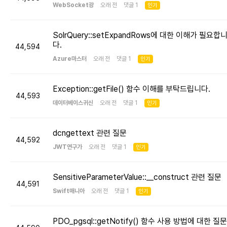
WebSocket광
오래 전 댓글 1
인기
SolrQuery::setExpandRows에 대한 이해가 필요합
다.
44,594
Azure마스터
오래 전 댓글 1
인기
Exception::getFile() 함수 이해를 부탁드립니다.
44,593
데이터베이스귀신
오래 전 댓글 1
인기
dcngettext 관련 질문
44,592
JWT연구가
오래 전 댓글 1
인기
SensitiveParameterValue::__construct 관련 질문
44,591
Swift매니아
오래 전 댓글 1
인기
PDO_pgsql::getNotify() 함수 사용 방법에 대한 질문