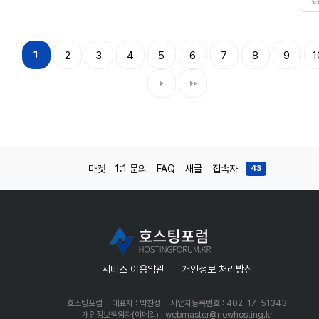
1
2
3
4
5
6
7
8
9
1
마켓
1:1 문의
FAQ
새글
접속자
43
서비스 이용약관
개인정보 처리방침
호스팅포럼
대표자 : 박찬성
사업자등록번호 : 402-17-51343
개인정보책임자(이메일) : webmaster@nowhosting.kr