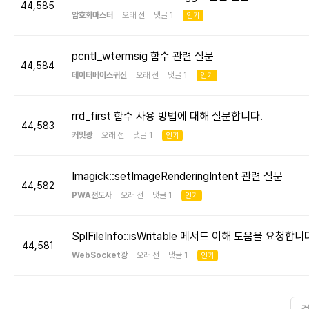
44,585
암호화마스터
오래 전 댓글 1
인기
pcntl_wtermsig 함수 관련 질문
44,584
데이터베이스귀신
오래 전 댓글 1
인기
rrd_first 함수 사용 방법에 대해 질문합니다.
44,583
커밋광
오래 전 댓글 1
인기
Imagick::setImageRenderingIntent 관련 질문
44,582
PWA전도사
오래 전 댓글 1
인기
SplFileInfo::isWritable 메서드 이해 도움을 요청합니
44,581
WebSocket광
오래 전 댓글 1
인기