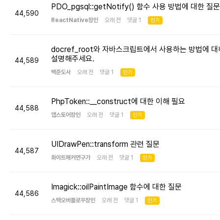
PDO_pgsql::getNotify() 함수 사용 방법에 대한 질문
44,590
ReactNative장인
오래 전 댓글 1
인기
docref_root와 자바스크립트에서 사용하는 방법에 대
설명해주세요.
44,589
백준도사
오래 전 댓글 1
인기
PhpToken::__construct에 대한 이해 필요
44,588
앱스토어장인
오래 전 댓글 1
인기
UIDrawPen::transform 관련 질문
44,587
화이트해커연구가
오래 전 댓글 1
인기
Imagick::oilPaintImage 함수에 대한 질문
44,586
스택오버플로우장인
오래 전 댓글 1
인기