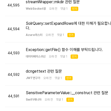
streamWrapper::mkdir 관련 질문
44,595
WebSocket광
오래 전 댓글 1
인기
SolrQuery::setExpandRows에 대한 이해가 필요합
다.
44,594
Azure마스터
오래 전 댓글 1
인기
Exception::getFile() 함수 이해를 부탁드립니다.
44,593
데이터베이스귀신
오래 전 댓글 1
인기
dcngettext 관련 질문
44,592
JWT연구가
오래 전 댓글 1
인기
SensitiveParameterValue::__construct 관련 질문
44,591
Swift매니아
오래 전 댓글 1
인기