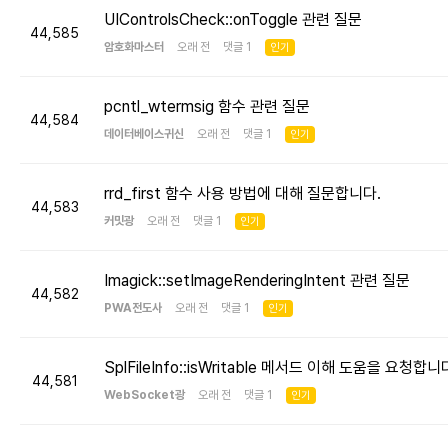
UIControlsCheck::onToggle 관련 질문
44,585
암호화마스터
오래 전 댓글 1
인기
pcntl_wtermsig 함수 관련 질문
44,584
데이터베이스귀신
오래 전 댓글 1
인기
rrd_first 함수 사용 방법에 대해 질문합니다.
44,583
커밋광
오래 전 댓글 1
인기
Imagick::setImageRenderingIntent 관련 질문
44,582
PWA전도사
오래 전 댓글 1
인기
SplFileInfo::isWritable 메서드 이해 도움을 요청합니
44,581
WebSocket광
오래 전 댓글 1
인기