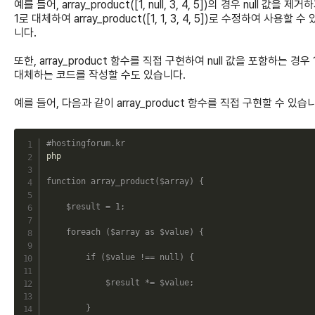
예를 들어, array_product([1, null, 3, 4, 5])의 경우 null 값을 제
1로 대체하여 array_product([1, 1, 3, 4, 5])로 수정하여 사용할 수
니다.
또한, array_product 함수를 직접 구현하여 null 값을 포함하는 경우 
대체하는 코드를 작성할 수도 있습니다.
예를 들어, 다음과 같이 array_product 함수를 직접 구현할 수 있습
C
#hostingforum.kr
php

function
array_product
(
$array
)
{
$result
=
1
;
foreach
(
$array
as
$value
)
{
if
(
$value
!==
null
)
{
$result
*=
$value
;
}