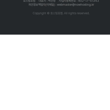
호스팅포럼
대표자 : 박찬성
사업자등록번호 : 402-17-51343
개인정보책임자(이메일) : webmaster@nowhosting.kr
Copyright © 호스팅포럼. All rights reserved.