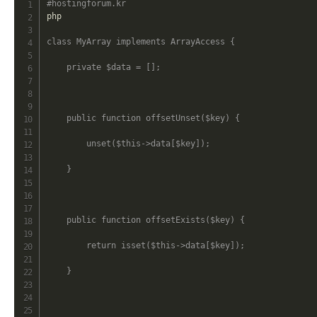
#hostingforum.kr
php

class
MyArray
implements
ArrayAccess
{
private
$data
=
[
]
;
public
function
offsetUnset
(
$key
)
{
unset
(
$this
->
data
[
$key
]
)
;
}
public
function
offsetExists
(
$key
)
{
return
isset
(
$this
->
data
[
$key
]
)
;
}