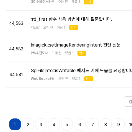
데이터베이스귀신
오래 전 댓글 1
인기
rrd_first 함수 사용 방법에 대해 질문합니다.
44,583
커밋광
오래 전 댓글 1
인기
Imagick::setImageRenderingIntent 관련 질문
44,582
PWA전도사
오래 전 댓글 1
인기
SplFileInfo::isWritable 메서드 이해 도움을 요청합니
44,581
WebSocket광
오래 전 댓글 1
인기
1
2
3
4
5
6
7
8
9
1