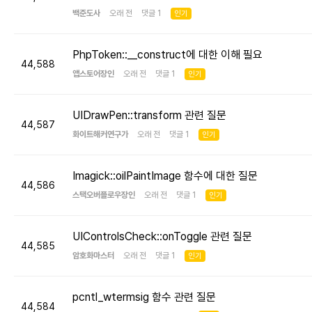
백준도사
오래 전 댓글 1
인기
PhpToken::__construct에 대한 이해 필요
44,588
앱스토어장인
오래 전 댓글 1
인기
UIDrawPen::transform 관련 질문
44,587
화이트해커연구가
오래 전 댓글 1
인기
Imagick::oilPaintImage 함수에 대한 질문
44,586
스택오버플로우장인
오래 전 댓글 1
인기
UIControlsCheck::onToggle 관련 질문
44,585
암호화마스터
오래 전 댓글 1
인기
pcntl_wtermsig 함수 관련 질문
44,584