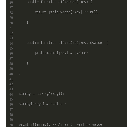
public
function
offsetGet
(
$key
)
{
return
$this
->
data
[
$key
]
??
null
;
}
public
function
offsetSet
(
$key
,
$value
)
{
$this
->
data
[
$key
]
=
$value
;
}
}
$array
=
new
MyArray
(
)
;
$array
[
'key'
]
=
'value'
;
print_r
(
$array
)
;
// Array ( [key] => value )