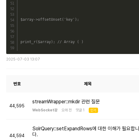
$array
->
offsetUnset
(
'key'
)
;
print_r
(
$array
)
;
// Array ( )
2025-07-03 13:07
번호
제목
streamWrapper::mkdir 관련 질문
44,595
WebSocket광
오래 전 댓글 1
인기
SolrQuery::setExpandRows에 대한 이해가 필요합
다.
44,594