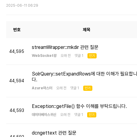
2025-06-11 06:29
번호
제목
streamWrapper::mkdir 관련 질문
44,595
WebSocket광
오래 전 댓글 1
인기
SolrQuery::setExpandRows에 대한 이해가 필요합
다.
44,594
Azure마스터
오래 전 댓글 1
인기
Exception::getFile() 함수 이해를 부탁드립니다.
44,593
데이터베이스귀신
오래 전 댓글 1
인기
dcngettext 관련 질문