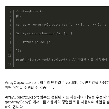
C
#hostingforum.kr
php
$array
=
new
ArrayObject
(
array
(
'c'
=>
3
,
'b'
=>
2
,
'a'
$array
->
uksort
(
function
(
$a
,
$b
)
{
return
$a
<=>
$b
;
}
)
;
print_r
(
$array
->
getArrayCopy
(
)
)
;
// 정렬된 키를 사용하여
ArrayObject::uksort 함수의 반환값은 void입니다. 반환값을 사용
어떤 작업을 수행할 수 없습니다.
ArrayObject::uksort 함수는 정렬된 키를 사용하여 배열을 수정하
getArrayCopy() 메서드를 사용하여 정렬된 키를 사용하여 배열을 
해야 합니다.