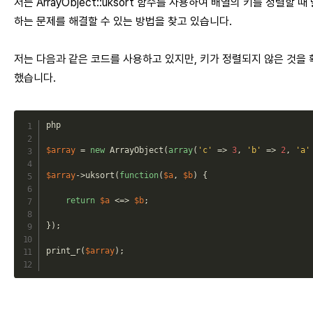
저는 ArrayObject::uksort 함수를 사용하여 배열의 키를 정렬할 때
하는 문제를 해결할 수 있는 방법을 찾고 있습니다.
저는 다음과 같은 코드를 사용하고 있지만, 키가 정렬되지 않은 것을 
했습니다.
php
$array
=
new
ArrayObject
(
array
(
'c'
=>
3
,
'b'
=>
2
,
'a'
$array
->
uksort
(
function
(
$a
,
$b
)
{
return
$a
<=>
$b
;
}
)
;
print_r
(
$array
)
;