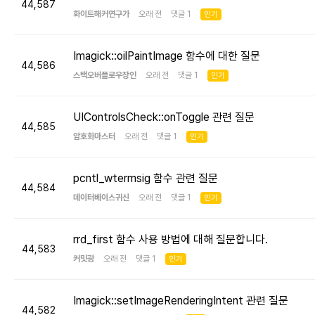
44,587
화이트해커연구가
오래 전 댓글 1
인기
Imagick::oilPaintImage 함수에 대한 질문
44,586
스택오버플로우장인
오래 전 댓글 1
인기
UIControlsCheck::onToggle 관련 질문
44,585
암호화마스터
오래 전 댓글 1
인기
pcntl_wtermsig 함수 관련 질문
44,584
데이터베이스귀신
오래 전 댓글 1
인기
rrd_first 함수 사용 방법에 대해 질문합니다.
44,583
커밋광
오래 전 댓글 1
인기
Imagick::setImageRenderingIntent 관련 질문
44,582