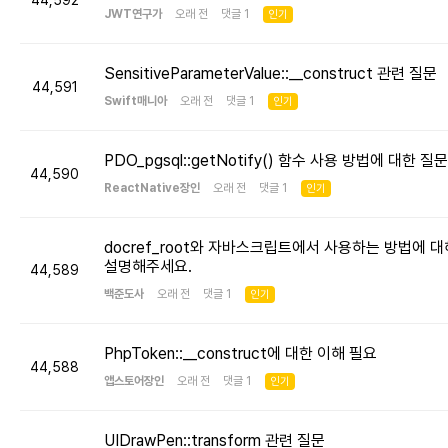
44,592
JWT연구가
오래 전 댓글 1
인기
SensitiveParameterValue::__construct 관련 질문
44,591
Swift매니아
오래 전 댓글 1
인기
PDO_pgsql::getNotify() 함수 사용 방법에 대한 질문
44,590
ReactNative장인
오래 전 댓글 1
인기
docref_root와 자바스크립트에서 사용하는 방법에 대
설명해주세요.
44,589
백준도사
오래 전 댓글 1
인기
PhpToken::__construct에 대한 이해 필요
44,588
앱스토어장인
오래 전 댓글 1
인기
UIDrawPen::transform 관련 질문