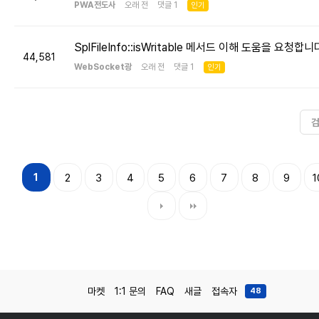
PWA전도사
오래 전 댓글 1
인기
SplFileInfo::isWritable 메서드 이해 도움을 요청합니
44,581
WebSocket광
오래 전 댓글 1
인기
1
2
3
4
5
6
7
8
9
1
마켓
1:1 문의
FAQ
새글
접속자
48