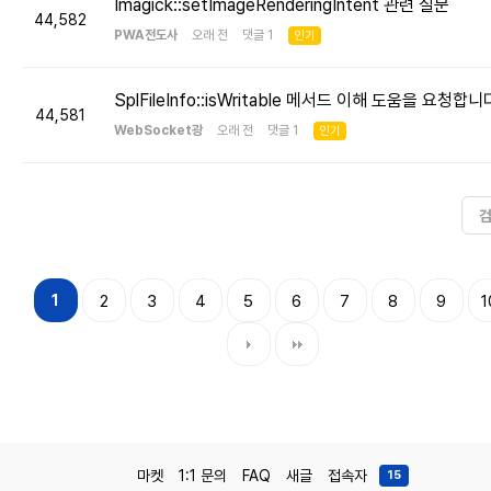
Imagick::setImageRenderingIntent 관련 질문
44,582
PWA전도사
오래 전 댓글 1
인기
SplFileInfo::isWritable 메서드 이해 도움을 요청합니
44,581
WebSocket광
오래 전 댓글 1
인기
1
2
3
4
5
6
7
8
9
1
마켓
1:1 문의
FAQ
새글
접속자
15