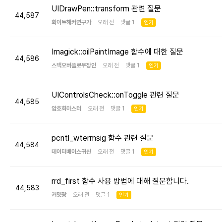
UIDrawPen::transform 관련 질문
44,587
화이트해커연구가
오래 전 댓글 1
인기
Imagick::oilPaintImage 함수에 대한 질문
44,586
스택오버플로우장인
오래 전 댓글 1
인기
UIControlsCheck::onToggle 관련 질문
44,585
암호화마스터
오래 전 댓글 1
인기
pcntl_wtermsig 함수 관련 질문
44,584
데이터베이스귀신
오래 전 댓글 1
인기
rrd_first 함수 사용 방법에 대해 질문합니다.
44,583
커밋광
오래 전 댓글 1
인기