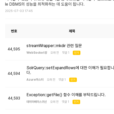
le DBMS의 성능을 최적화하는 데 도움이 됩니다.
2025-07-03 17:45
번호
제목
streamWrapper::mkdir 관련 질문
44,595
WebSocket광
오래 전 댓글 1
인기
SolrQuery::setExpandRows에 대한 이해가 필요합
다.
44,594
Azure마스터
오래 전 댓글 1
인기
Exception::getFile() 함수 이해를 부탁드립니다.
44,593
데이터베이스귀신
오래 전 댓글 1
인기