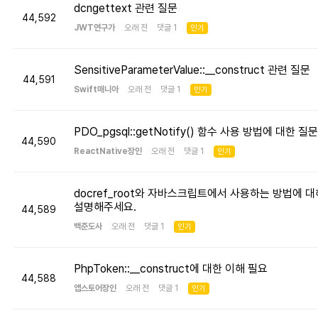
dcngettext 관련 질문
44,592
JWT연구가
오래 전 댓글 1
인기
SensitiveParameterValue::__construct 관련 질문
44,591
Swift매니아
오래 전 댓글 1
인기
PDO_pgsql::getNotify() 함수 사용 방법에 대한 질문
44,590
ReactNative장인
오래 전 댓글 1
인기
docref_root와 자바스크립트에서 사용하는 방법에 대
설명해주세요.
44,589
백준도사
오래 전 댓글 1
인기
PhpToken::__construct에 대한 이해 필요
44,588
앱스토어장인
오래 전 댓글 1
인기