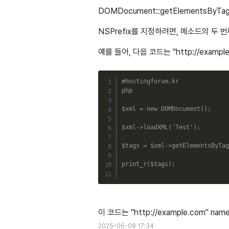
DOMDocument::getElementsB
NSPrefix를 지정하려면, 메소드의 두 번
예를 들어, 다음 코드는 "http://exampl
#hostingforum.kr
php
$xml
=
new
DOMDocument
(
)
;
$xml
->
loadXML
(
'Test'
)
;
$tags
=
$xml
->
getElementsByTag
print_r
(
$tags
)
;
이 코드는 "http://example.com" 
2025-06-08 17:34