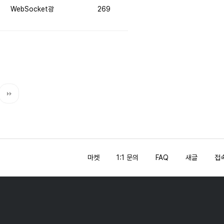
WebSocket광
269
마켓
1:1 문의
FAQ
새글
접