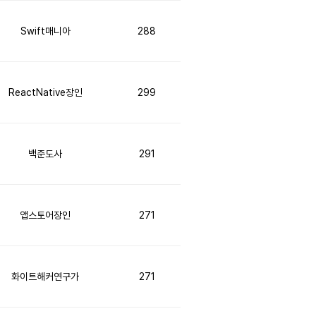
Swift매니아
288
ReactNative장인
299
백준도사
291
앱스토어장인
271
화이트해커연구가
271