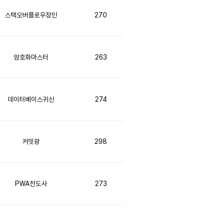
스택오버플로우장인
270
암호화마스터
263
데이터베이스귀신
274
커밋광
298
PWA전도사
273