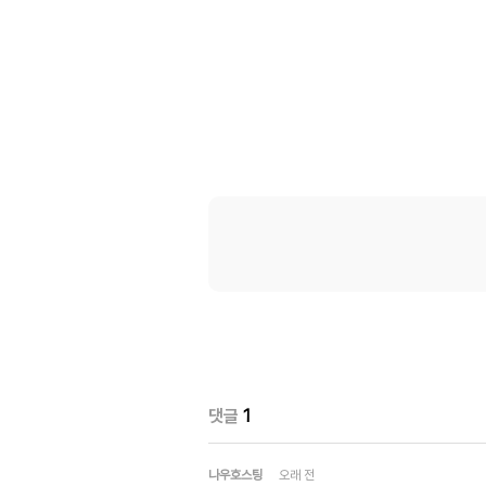
댓글
1
나우호스팅
오래 전