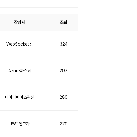
작성자
조회
WebSocket광
324
Azure마스터
297
데이터베이스귀신
280
JWT연구가
279