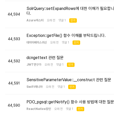
SolrQuery::setExpandRows에 대한 이해가 필요합
다.
44,594
Azure마스터
오래 전 댓글 1
인기
Exception::getFile() 함수 이해를 부탁드립니다.
44,593
데이터베이스귀신
오래 전 댓글 1
인기
dcngettext 관련 질문
44,592
JWT연구가
오래 전 댓글 1
인기
SensitiveParameterValue::__construct 관련 질문
44,591
Swift매니아
오래 전 댓글 1
인기
PDO_pgsql::getNotify() 함수 사용 방법에 대한 질문
44,590
ReactNative장인
오래 전 댓글 1
인기