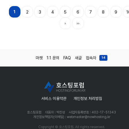
1
2
3
4
5
6
7
8
9
1
마켓
1:1 문의
FAQ
새글
접속자
14
서비스 이용약관
개인정보 처리방침
호스팅포럼
대표자 : 박찬성
사업자등록번호 : 402-17-51343
개인정보책임자(이메일) : webmaster@nowhosting.kr
Copyright © 호스팅포럼. All rights reserved.