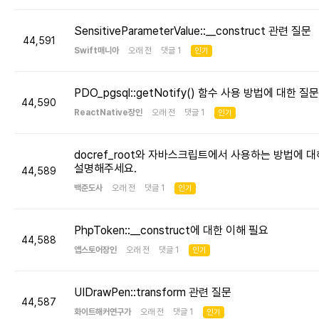
SensitiveParameterValue::__construct 관련 질문
44,591
Swift매니아
오래 전 댓글 1
인기
PDO_pgsql::getNotify() 함수 사용 방법에 대한 질문
44,590
ReactNative장인
오래 전 댓글 1
인기
docref_root와 자바스크립트에서 사용하는 방법에 대
설명해주세요.
44,589
백준도사
오래 전 댓글 1
인기
PhpToken::__construct에 대한 이해 필요
44,588
앱스토어장인
오래 전 댓글 1
인기
UIDrawPen::transform 관련 질문
44,587
화이트해커연구가
오래 전 댓글 1
인기