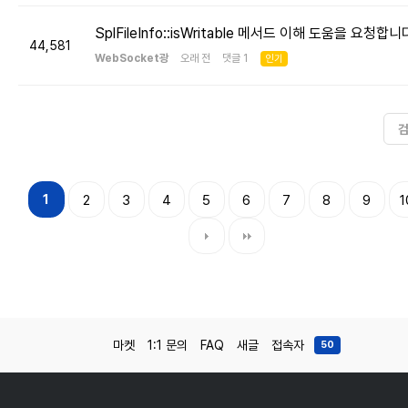
SplFileInfo::isWritable 메서드 이해 도움을 요청합니
44,581
WebSocket광
오래 전 댓글 1
인기
1
2
3
4
5
6
7
8
9
1
마켓
1:1 문의
FAQ
새글
접속자
50