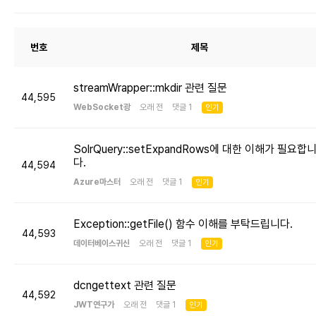
번호
제목
streamWrapper::mkdir 관련 질문
44,595
WebSocket광
오래 전 댓글 1
인기
SolrQuery::setExpandRows에 대한 이해가 필요합
다.
44,594
Azure마스터
오래 전 댓글 1
인기
Exception::getFile() 함수 이해를 부탁드립니다.
44,593
데이터베이스귀신
오래 전 댓글 1
인기
dcngettext 관련 질문
44,592
JWT연구가
오래 전 댓글 1
인기