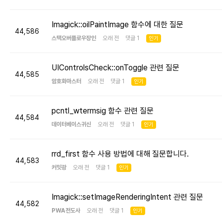
Imagick::oilPaintImage 함수에 대한 질문
44,586
스택오버플로우장인
오래 전 댓글 1
인기
UIControlsCheck::onToggle 관련 질문
44,585
암호화마스터
오래 전 댓글 1
인기
pcntl_wtermsig 함수 관련 질문
44,584
데이터베이스귀신
오래 전 댓글 1
인기
rrd_first 함수 사용 방법에 대해 질문합니다.
44,583
커밋광
오래 전 댓글 1
인기
Imagick::setImageRenderingIntent 관련 질문
44,582
PWA전도사
오래 전 댓글 1
인기