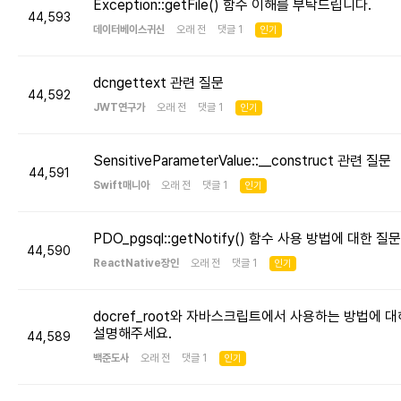
Exception::getFile() 함수 이해를 부탁드립니다.
44,593
데이터베이스귀신
오래 전 댓글 1
인기
dcngettext 관련 질문
44,592
JWT연구가
오래 전 댓글 1
인기
SensitiveParameterValue::__construct 관련 질문
44,591
Swift매니아
오래 전 댓글 1
인기
PDO_pgsql::getNotify() 함수 사용 방법에 대한 질문
44,590
ReactNative장인
오래 전 댓글 1
인기
docref_root와 자바스크립트에서 사용하는 방법에 대
설명해주세요.
44,589
백준도사
오래 전 댓글 1
인기