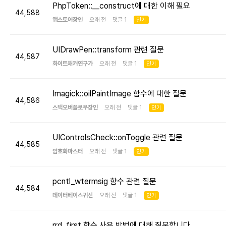
PhpToken::__construct에 대한 이해 필요
44,588
앱스토어장인
오래 전 댓글 1
인기
UIDrawPen::transform 관련 질문
44,587
화이트해커연구가
오래 전 댓글 1
인기
Imagick::oilPaintImage 함수에 대한 질문
44,586
스택오버플로우장인
오래 전 댓글 1
인기
UIControlsCheck::onToggle 관련 질문
44,585
암호화마스터
오래 전 댓글 1
인기
pcntl_wtermsig 함수 관련 질문
44,584
데이터베이스귀신
오래 전 댓글 1
인기
rrd_first 함수 사용 방법에 대해 질문합니다.