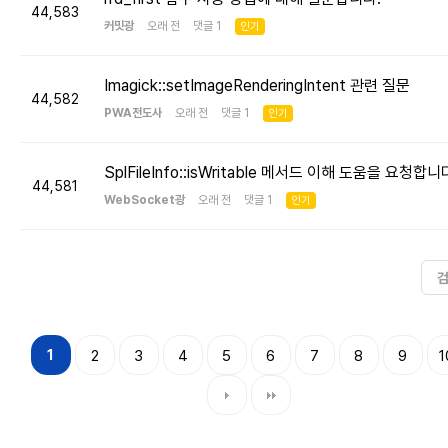
44,583
커밋광
오래 전 댓글 1
인기
Imagick::setImageRenderingIntent 관련 질문
44,582
PWA전도사
오래 전 댓글 1
인기
SplFileInfo::isWritable 메서드 이해 도움을 요청합니
44,581
WebSocket광
오래 전 댓글 1
인기
1
2
3
4
5
6
7
8
9
1