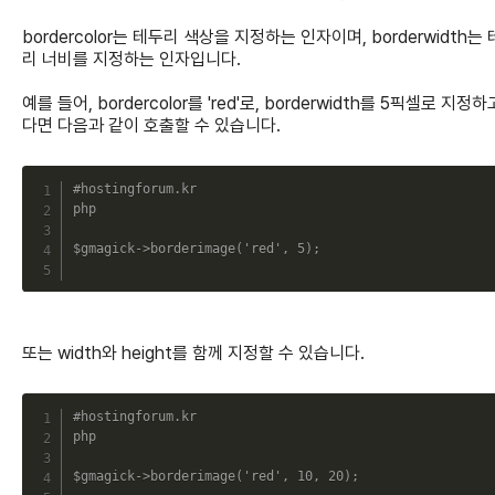
bordercolor는 테두리 색상을 지정하는 인자이며, borderwidth는
리 너비를 지정하는 인자입니다.
예를 들어, bordercolor를 'red'로, borderwidth를 5픽셀로 지정하
다면 다음과 같이 호출할 수 있습니다.
C
#hostingforum.kr
php
$gmagick
->
borderimage
(
'red'
,
5
)
;
또는 width와 height를 함께 지정할 수 있습니다.
C
#hostingforum.kr
php
$gmagick
->
borderimage
(
'red'
,
10
,
20
)
;