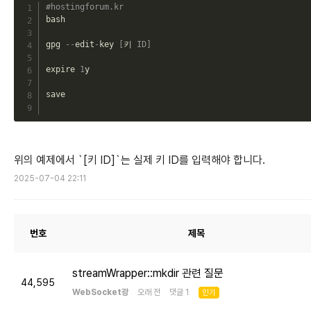
C
#hostingforum.kr
bash

gpg 
--
edit
-
key 
[
키 
ID
]
expire 
1
y

save

위의 예제에서 `[키 ID]`는 실제 키 ID를 입력해야 합니다.
2025-07-04 22:11
번호
제목
streamWrapper::mkdir 관련 질문
44,595
WebSocket광
오래 전 댓글 1
인기