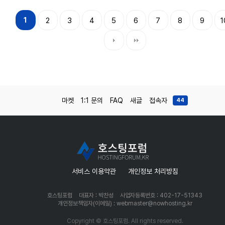
1
2
3
4
5
6
7
8
9
1
마켓
1:1 문의
FAQ
새글
접속자
44
서비스 이용약관
개인정보 처리방침
호스팅포럼
대표자 : 박찬성
사업자등록번호 : 402-17-51343
개인정보책임자(이메일) : webmaster@nowhosting.kr
Copyright © 호스팅포럼. All rights reserved.