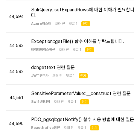
SolrQuery::setExpandRows에 대한 이해가 필요합
다.
44,594
Azure마스터
오래 전 댓글 1
인기
Exception::getFile() 함수 이해를 부탁드립니다.
44,593
데이터베이스귀신
오래 전 댓글 1
인기
dcngettext 관련 질문
44,592
JWT연구가
오래 전 댓글 1
인기
SensitiveParameterValue::__construct 관련 질문
44,591
Swift매니아
오래 전 댓글 1
인기
PDO_pgsql::getNotify() 함수 사용 방법에 대한 질문
44,590
ReactNative장인
오래 전 댓글 1
인기