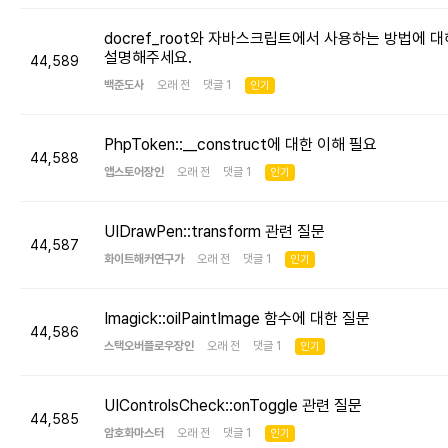
docref_root와 자바스크립트에서 사용하는 방법에 대
설명해주세요.
44,589
백준도사
오래 전 댓글 1
인기
PhpToken::__construct에 대한 이해 필요
44,588
앱스토어장인
오래 전 댓글 1
인기
UIDrawPen::transform 관련 질문
44,587
화이트해커연구가
오래 전 댓글 1
인기
Imagick::oilPaintImage 함수에 대한 질문
44,586
스택오버플로우장인
오래 전 댓글 1
인기
UIControlsCheck::onToggle 관련 질문
44,585
암호화마스터
오래 전 댓글 1
인기