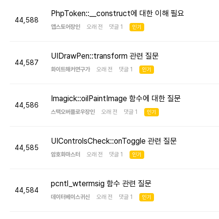
PhpToken::__construct에 대한 이해 필요
44,588
앱스토어장인
오래 전 댓글 1
인기
UIDrawPen::transform 관련 질문
44,587
화이트해커연구가
오래 전 댓글 1
인기
Imagick::oilPaintImage 함수에 대한 질문
44,586
스택오버플로우장인
오래 전 댓글 1
인기
UIControlsCheck::onToggle 관련 질문
44,585
암호화마스터
오래 전 댓글 1
인기
pcntl_wtermsig 함수 관련 질문
44,584
데이터베이스귀신
오래 전 댓글 1
인기