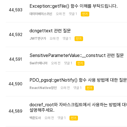
Exception::getFile() 함수 이해를 부탁드립니다.
44,593
데이터베이스귀신
오래 전 댓글 1
인기
dcngettext 관련 질문
44,592
JWT연구가
오래 전 댓글 1
인기
SensitiveParameterValue::__construct 관련 질문
44,591
Swift매니아
오래 전 댓글 1
인기
PDO_pgsql::getNotify() 함수 사용 방법에 대한 질문
44,590
ReactNative장인
오래 전 댓글 1
인기
docref_root와 자바스크립트에서 사용하는 방법에 대
설명해주세요.
44,589
백준도사
오래 전 댓글 1
인기