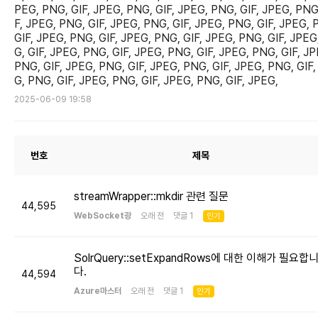
PEG, PNG, GIF, JPEG, PNG, GIF, JPEG, PNG, GIF, JPEG, PNG
F, JPEG, PNG, GIF, JPEG, PNG, GIF, JPEG, PNG, GIF, JPEG, 
GIF, JPEG, PNG, GIF, JPEG, PNG, GIF, JPEG, PNG, GIF, JPEG
G, GIF, JPEG, PNG, GIF, JPEG, PNG, GIF, JPEG, PNG, GIF, JP
PNG, GIF, JPEG, PNG, GIF, JPEG, PNG, GIF, JPEG, PNG, GIF,
G, PNG, GIF, JPEG, PNG, GIF, JPEG, PNG, GIF, JPEG,
2025-06-09 19:58
번호
제목
streamWrapper::mkdir 관련 질문
44,595
WebSocket광
오래 전 댓글 1
인기
SolrQuery::setExpandRows에 대한 이해가 필요합
다.
44,594
Azure마스터
오래 전 댓글 1
인기