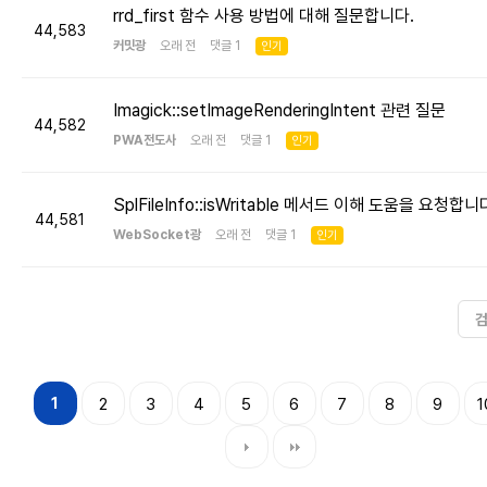
rrd_first 함수 사용 방법에 대해 질문합니다.
44,583
커밋광
오래 전 댓글 1
인기
Imagick::setImageRenderingIntent 관련 질문
44,582
PWA전도사
오래 전 댓글 1
인기
SplFileInfo::isWritable 메서드 이해 도움을 요청합니
44,581
WebSocket광
오래 전 댓글 1
인기
1
2
3
4
5
6
7
8
9
1