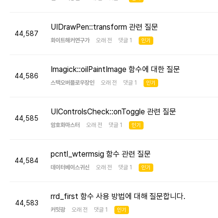
UIDrawPen::transform 관련 질문
44,587
화이트해커연구가
오래 전 댓글 1
인기
Imagick::oilPaintImage 함수에 대한 질문
44,586
스택오버플로우장인
오래 전 댓글 1
인기
UIControlsCheck::onToggle 관련 질문
44,585
암호화마스터
오래 전 댓글 1
인기
pcntl_wtermsig 함수 관련 질문
44,584
데이터베이스귀신
오래 전 댓글 1
인기
rrd_first 함수 사용 방법에 대해 질문합니다.
44,583
커밋광
오래 전 댓글 1
인기