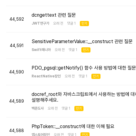
dcngettext 관련 질문
44,592
JWT연구가
오래 전 댓글 1
인기
SensitiveParameterValue::__construct 관련 질문
44,591
Swift매니아
오래 전 댓글 1
인기
PDO_pgsql::getNotify() 함수 사용 방법에 대한 질문
44,590
ReactNative장인
오래 전 댓글 1
인기
docref_root와 자바스크립트에서 사용하는 방법에 대
설명해주세요.
44,589
백준도사
오래 전 댓글 1
인기
PhpToken::__construct에 대한 이해 필요
44,588
앱스토어장인
오래 전 댓글 1
인기