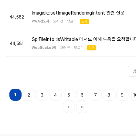
Imagick::setImageRenderingIntent 관련 질문
44,582
PWA전도사
오래 전 댓글 1
인기
SplFileInfo::isWritable 메서드 이해 도움을 요청합니
44,581
WebSocket광
오래 전 댓글 1
인기
1
2
3
4
5
6
7
8
9
1