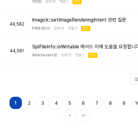
커밋광
오래 전 댓글 1
인기
Imagick::setImageRenderingIntent 관련 질문
44,582
PWA전도사
오래 전 댓글 1
인기
SplFileInfo::isWritable 메서드 이해 도움을 요청합니
44,581
WebSocket광
오래 전 댓글 1
인기
1
2
3
4
5
6
7
8
9
1