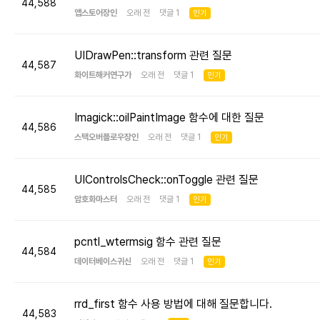
44,588
앱스토어장인
오래 전 댓글 1
인기
UIDrawPen::transform 관련 질문
44,587
화이트해커연구가
오래 전 댓글 1
인기
Imagick::oilPaintImage 함수에 대한 질문
44,586
스택오버플로우장인
오래 전 댓글 1
인기
UIControlsCheck::onToggle 관련 질문
44,585
암호화마스터
오래 전 댓글 1
인기
pcntl_wtermsig 함수 관련 질문
44,584
데이터베이스귀신
오래 전 댓글 1
인기
rrd_first 함수 사용 방법에 대해 질문합니다.
44,583