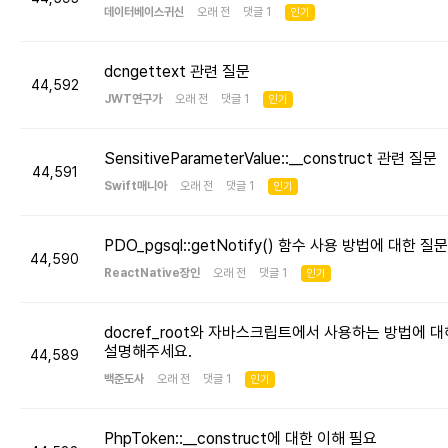
데이터베이스귀신
오래 전 댓글 1
인기
dcngettext 관련 질문
44,592
JWT연구가
오래 전 댓글 1
인기
SensitiveParameterValue::__construct 관련 질문
44,591
Swift매니아
오래 전 댓글 1
인기
PDO_pgsql::getNotify() 함수 사용 방법에 대한 질문
44,590
ReactNative장인
오래 전 댓글 1
인기
docref_root와 자바스크립트에서 사용하는 방법에 대
설명해주세요.
44,589
백준도사
오래 전 댓글 1
인기
PhpToken::__construct에 대한 이해 필요