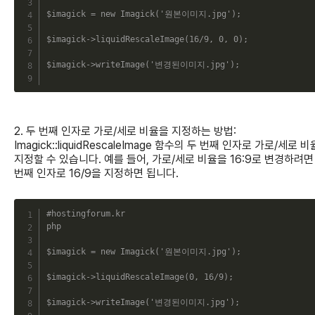
$imagick
=
new
Imagick
(
'원본이미지.jpg'
)
;
$imagick
->
liquidRescaleImage
(
16
/
9
,
0
,
0
)
;
$imagick
->
writeImage
(
'변경된이미지.jpg'
)
;
2. 두 번째 인자로 가로/세로 비율을 지정하는 방법:
Imagick::liquidRescaleImage 함수의 두 번째 인자로 가로/세로 
지정할 수 있습니다. 예를 들어, 가로/세로 비율을 16:9로 변경하려면
번째 인자로 16/9을 지정하면 됩니다.
C
#hostingforum.kr
php
$imagick
=
new
Imagick
(
'원본이미지.jpg'
)
;
$imagick
->
liquidRescaleImage
(
0
,
16
/
9
)
;
$imagick
->
writeImage
(
'변경된이미지.jpg'
)
;