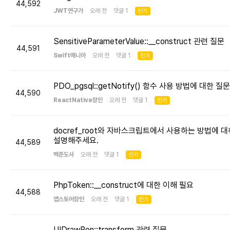
44,592
JWT연구가
오래 전 댓글 1
인기
SensitiveParameterValue::__construct 관련 질문
44,591
Swift매니아
오래 전 댓글 1
인기
PDO_pgsql::getNotify() 함수 사용 방법에 대한 질문
44,590
ReactNative장인
오래 전 댓글 1
인기
docref_root와 자바스크립트에서 사용하는 방법에 대
설명해주세요.
44,589
백준도사
오래 전 댓글 1
인기
PhpToken::__construct에 대한 이해 필요
44,588
앱스토어장인
오래 전 댓글 1
인기
UIDrawPen::transform 관련 질문