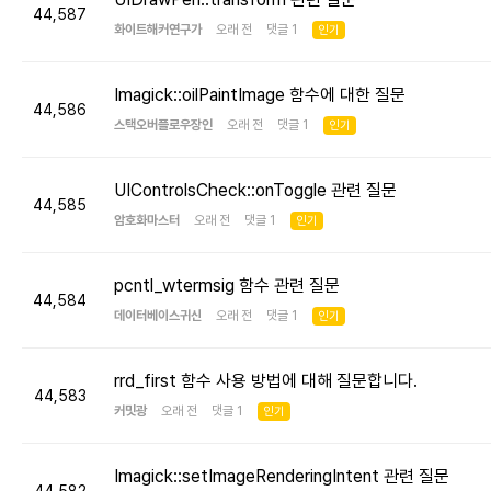
44,587
화이트해커연구가
오래 전 댓글 1
인기
Imagick::oilPaintImage 함수에 대한 질문
44,586
스택오버플로우장인
오래 전 댓글 1
인기
UIControlsCheck::onToggle 관련 질문
44,585
암호화마스터
오래 전 댓글 1
인기
pcntl_wtermsig 함수 관련 질문
44,584
데이터베이스귀신
오래 전 댓글 1
인기
rrd_first 함수 사용 방법에 대해 질문합니다.
44,583
커밋광
오래 전 댓글 1
인기
Imagick::setImageRenderingIntent 관련 질문