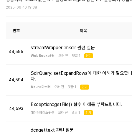
2025-06-10 19:38
번호
제목
streamWrapper::mkdir 관련 질문
44,595
WebSocket광
오래 전 댓글 1
인기
SolrQuery::setExpandRows에 대한 이해가 필요합
다.
44,594
Azure마스터
오래 전 댓글 1
인기
Exception::getFile() 함수 이해를 부탁드립니다.
44,593
데이터베이스귀신
오래 전 댓글 1
인기
dcngettext 관련 질문