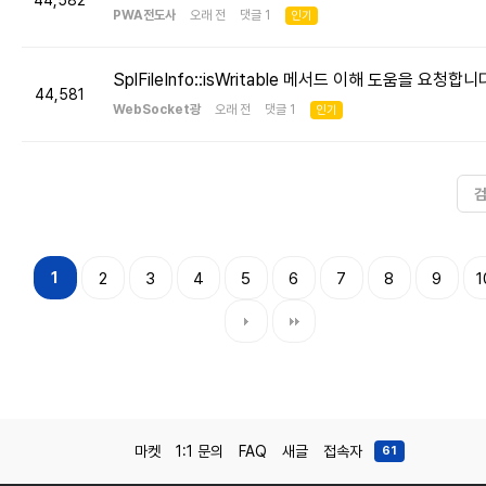
44,582
PWA전도사
오래 전 댓글 1
인기
SplFileInfo::isWritable 메서드 이해 도움을 요청합니
44,581
WebSocket광
오래 전 댓글 1
인기
1
2
3
4
5
6
7
8
9
1
마켓
1:1 문의
FAQ
새글
접속자
61