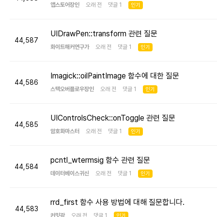
앱스토어장인
오래 전 댓글 1
인기
UIDrawPen::transform 관련 질문
44,587
화이트해커연구가
오래 전 댓글 1
인기
Imagick::oilPaintImage 함수에 대한 질문
44,586
스택오버플로우장인
오래 전 댓글 1
인기
UIControlsCheck::onToggle 관련 질문
44,585
암호화마스터
오래 전 댓글 1
인기
pcntl_wtermsig 함수 관련 질문
44,584
데이터베이스귀신
오래 전 댓글 1
인기
rrd_first 함수 사용 방법에 대해 질문합니다.
44,583
커밋광
오래 전 댓글 1
인기