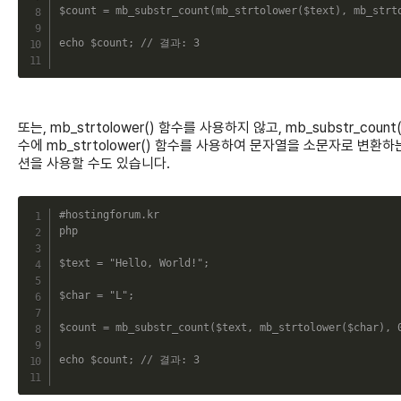
$count
=
mb_substr_count
(
mb_strtolower
(
$text
)
,
mb_strt
echo
$count
;
// 결과: 3
또는, mb_strtolower() 함수를 사용하지 않고, mb_substr_count(
수에 mb_strtolower() 함수를 사용하여 문자열을 소문자로 변환하
션을 사용할 수도 있습니다.
C
#hostingforum.kr
php
$text
=
"Hello, World!"
;
$char
=
"L"
;
$count
=
mb_substr_count
(
$text
,
mb_strtolower
(
$char
)
,
echo
$count
;
// 결과: 3