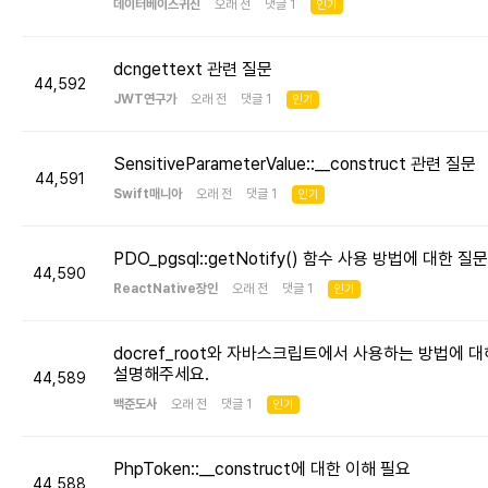
데이터베이스귀신
오래 전 댓글 1
인기
dcngettext 관련 질문
44,592
JWT연구가
오래 전 댓글 1
인기
SensitiveParameterValue::__construct 관련 질문
44,591
Swift매니아
오래 전 댓글 1
인기
PDO_pgsql::getNotify() 함수 사용 방법에 대한 질문
44,590
ReactNative장인
오래 전 댓글 1
인기
docref_root와 자바스크립트에서 사용하는 방법에 대
설명해주세요.
44,589
백준도사
오래 전 댓글 1
인기
PhpToken::__construct에 대한 이해 필요
44,588