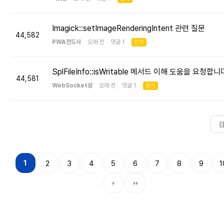
Imagick::setImageRenderingIntent 관련 질문
44,582
PWA전도사
오래 전 댓글 1
인기
SplFileInfo::isWritable 메서드 이해 도움을 요청합니
44,581
WebSocket광
오래 전 댓글 1
인기
1
2
3
4
5
6
7
8
9
1