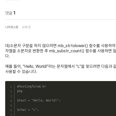
댓글
1
나우호스팅
오래 전
대/소문자 구분을 하지 않으려면 mb_strtolower() 함수를 사용하여
자열을 소문자로 변환한 후 mb_substr_count() 함수를 사용하면 
다.
예를 들어, "Hello, World!"라는 문자열에서 "L"을 찾으려면 다음과 
사용할 수 있습니다.
C
#hostingforum.kr
php
$text
=
"Hello, World!"
;
$char
=
"L"
;