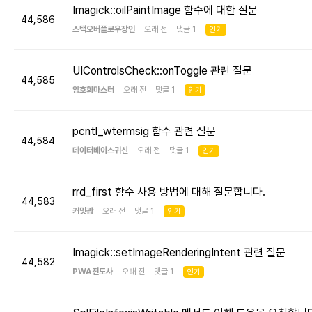
Imagick::oilPaintImage 함수에 대한 질문
44,586
스택오버플로우장인
오래 전 댓글 1
인기
UIControlsCheck::onToggle 관련 질문
44,585
암호화마스터
오래 전 댓글 1
인기
pcntl_wtermsig 함수 관련 질문
44,584
데이터베이스귀신
오래 전 댓글 1
인기
rrd_first 함수 사용 방법에 대해 질문합니다.
44,583
커밋광
오래 전 댓글 1
인기
Imagick::setImageRenderingIntent 관련 질문
44,582
PWA전도사
오래 전 댓글 1
인기