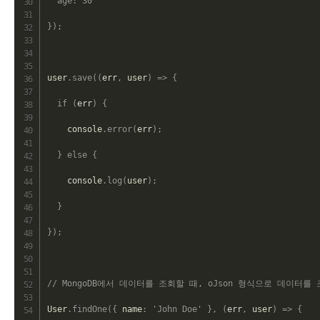
age
:
30
}
)
;
user
.
save
(
(
err
,
 user
)
=>
{
if
(
err
)
{
    console
.
error
(
err
)
;
}
else
{
    console
.
log
(
user
)
;
}
}
)
;
// MongoDB에서 데이터를 조회할 때, oJson 형식으로 데이터를
User
.
findOne
(
{
 name
:
'John Doe'
}
,
(
err
,
 user
)
=>
{