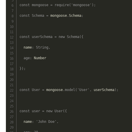
const
mongoose
=
require
(
'mongoose'
)
;
const
Schema
=
 mongoose
.
Schema
;
const
userSchema
=
new
Schema
(
{
  name
:
String
,
age
:
 Number

}
)
;
const
User
=
 mongoose
.
model
(
'User'
,
 userSchema
)
;
const
user
=
new
User
(
{
  name
:
'John Doe'
,