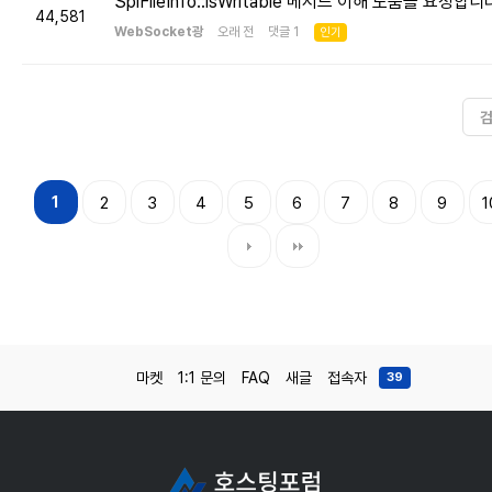
SplFileInfo::isWritable 메서드 이해 도움을 요청합니
44,581
WebSocket광
오래 전 댓글 1
인기
1
2
3
4
5
6
7
8
9
1
마켓
1:1 문의
FAQ
새글
접속자
39