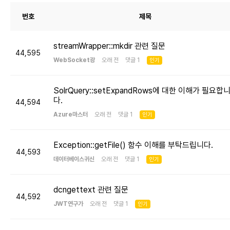
번호
제목
streamWrapper::mkdir 관련 질문
44,595
WebSocket광
오래 전 댓글 1
인기
SolrQuery::setExpandRows에 대한 이해가 필요합
다.
44,594
Azure마스터
오래 전 댓글 1
인기
Exception::getFile() 함수 이해를 부탁드립니다.
44,593
데이터베이스귀신
오래 전 댓글 1
인기
dcngettext 관련 질문
44,592
JWT연구가
오래 전 댓글 1
인기