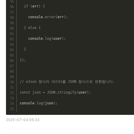
if
(
err
)
{
    console
.
error
(
err
)
;
}
else
{
    console
.
log
(
user
)
;
}
}
)
;
// oJson 형식의 데이터를 JSON 형식으로 변환합니다.
const
json
=
JSON
.
stringify
(
user
)
;
console
.
log
(
json
)
;
2025-07-04 05:33