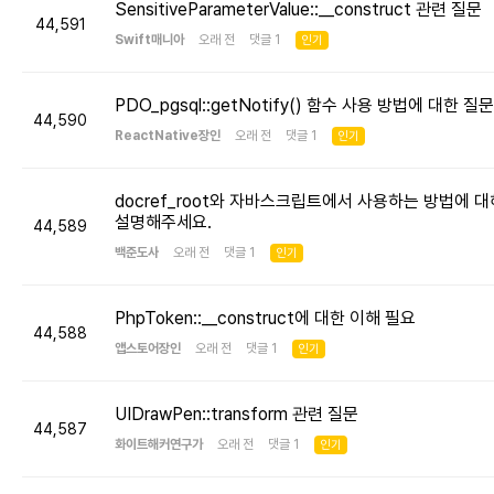
SensitiveParameterValue::__construct 관련 질문
44,591
Swift매니아
오래 전 댓글 1
인기
PDO_pgsql::getNotify() 함수 사용 방법에 대한 질문
44,590
ReactNative장인
오래 전 댓글 1
인기
docref_root와 자바스크립트에서 사용하는 방법에 대
설명해주세요.
44,589
백준도사
오래 전 댓글 1
인기
PhpToken::__construct에 대한 이해 필요
44,588
앱스토어장인
오래 전 댓글 1
인기
UIDrawPen::transform 관련 질문
44,587
화이트해커연구가
오래 전 댓글 1
인기