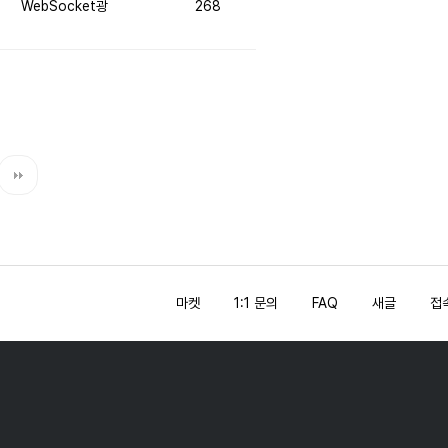
WebSocket광
268
마켓
1:1 문의
FAQ
새글
접