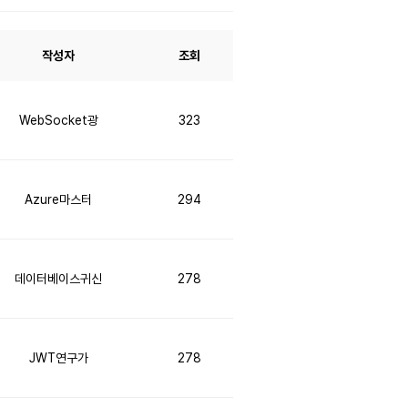
작성자
조회
WebSocket광
323
Azure마스터
294
데이터베이스귀신
278
JWT연구가
278