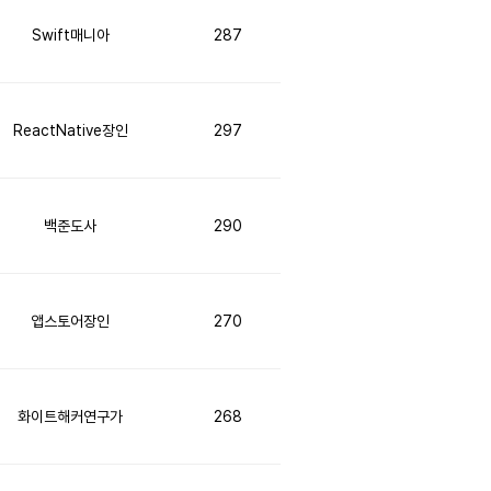
Swift매니아
287
ReactNative장인
297
백준도사
290
앱스토어장인
270
화이트해커연구가
268