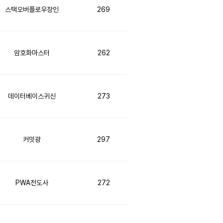
스택오버플로우장인
269
암호화마스터
262
데이터베이스귀신
273
커밋광
297
PWA전도사
272