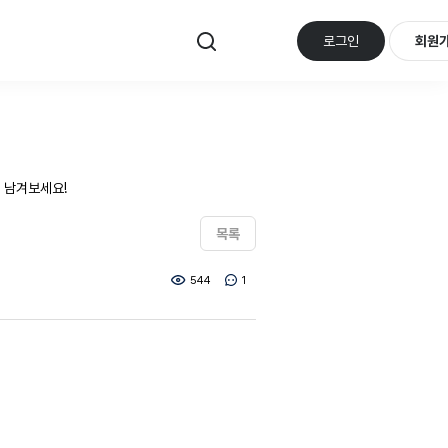
로그인
회원
 남겨보세요!
목록
544
1