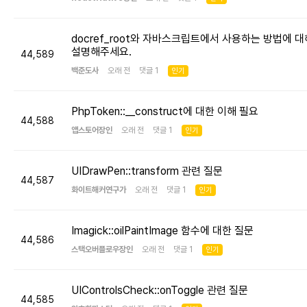
docref_root와 자바스크립트에서 사용하는 방법에 대
설명해주세요.
44,589
백준도사
오래 전 댓글 1
인기
PhpToken::__construct에 대한 이해 필요
44,588
앱스토어장인
오래 전 댓글 1
인기
UIDrawPen::transform 관련 질문
44,587
화이트해커연구가
오래 전 댓글 1
인기
Imagick::oilPaintImage 함수에 대한 질문
44,586
스택오버플로우장인
오래 전 댓글 1
인기
UIControlsCheck::onToggle 관련 질문
44,585