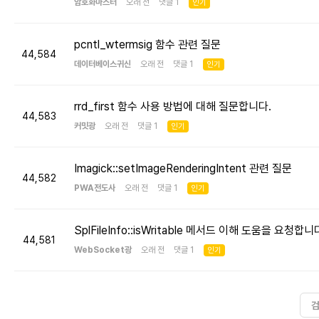
암호화마스터
오래 전 댓글 1
인기
pcntl_wtermsig 함수 관련 질문
44,584
데이터베이스귀신
오래 전 댓글 1
인기
rrd_first 함수 사용 방법에 대해 질문합니다.
44,583
커밋광
오래 전 댓글 1
인기
Imagick::setImageRenderingIntent 관련 질문
44,582
PWA전도사
오래 전 댓글 1
인기
SplFileInfo::isWritable 메서드 이해 도움을 요청합니
44,581
WebSocket광
오래 전 댓글 1
인기