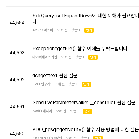
SolrQuery::setExpandRows에 대한 이해가 필요합
다.
44,594
Azure마스터
오래 전 댓글 1
인기
Exception::getFile() 함수 이해를 부탁드립니다.
44,593
데이터베이스귀신
오래 전 댓글 1
인기
dcngettext 관련 질문
44,592
JWT연구가
오래 전 댓글 1
인기
SensitiveParameterValue::__construct 관련 질문
44,591
Swift매니아
오래 전 댓글 1
인기
PDO_pgsql::getNotify() 함수 사용 방법에 대한 질문
44,590
ReactNative장인
오래 전 댓글 1
인기