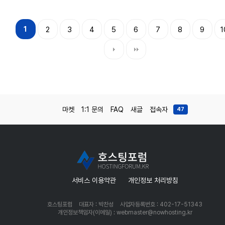
1
2
3
4
5
6
7
8
9
1
마켓
1:1 문의
FAQ
새글
접속자
47
서비스 이용약관
개인정보 처리방침
호스팅포럼
대표자 : 박찬성
사업자등록번호 : 402-17-51343
개인정보책임자(이메일) : webmaster@nowhosting.kr