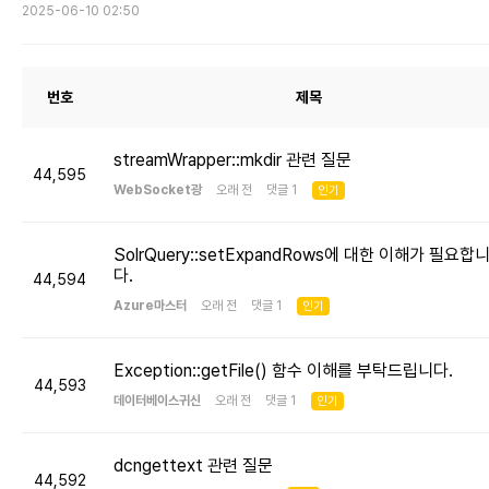
2025-06-10 02:50
번호
제목
streamWrapper::mkdir 관련 질문
44,595
WebSocket광
오래 전 댓글 1
인기
SolrQuery::setExpandRows에 대한 이해가 필요합
다.
44,594
Azure마스터
오래 전 댓글 1
인기
Exception::getFile() 함수 이해를 부탁드립니다.
44,593
데이터베이스귀신
오래 전 댓글 1
인기
dcngettext 관련 질문
44,592