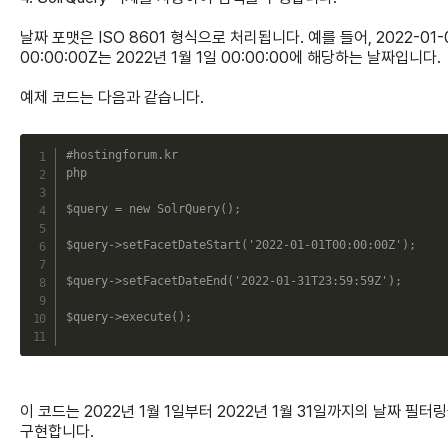
날짜 포맷은 ISO 8601 형식으로 처리됩니다. 예를 들어, 2022-01-
00:00:00Z는 2022년 1월 1일 00:00:00에 해당하는 날짜입니다.
예제 코드는 다음과 같습니다.
C
#hostingforum.kr
php
$query
=
new
SolrQuery
(
)
;
$query
->
setFacetDateStart
(
'2022-01-01T00:00:00Z'
)
;
$query
->
setFacetDateEnd
(
'2022-01-31T23:59:59Z'
)
;
$query
->
execute
(
)
;
이 코드는 2022년 1월 1일부터 2022년 1월 31일까지의 날짜 필터
구현합니다.