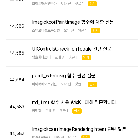
화이트해커연구가
오래 전 댓글 1
인기
Imagick::oilPaintImage 함수에 대한 질문
44,586
스택오버플로우장인
오래 전 댓글 1
인기
UIControlsCheck::onToggle 관련 질문
44,585
암호화마스터
오래 전 댓글 1
인기
pcntl_wtermsig 함수 관련 질문
44,584
데이터베이스귀신
오래 전 댓글 1
인기
rrd_first 함수 사용 방법에 대해 질문합니다.
44,583
커밋광
오래 전 댓글 1
인기
Imagick::setImageRenderingIntent 관련 질문
44,582
PWA전도사
오래 전 댓글 1
인기