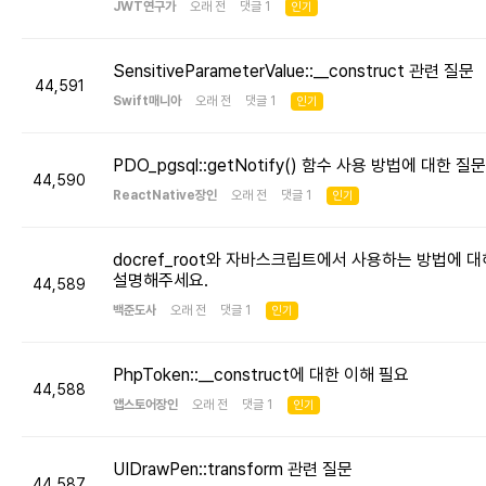
JWT연구가
오래 전 댓글 1
인기
SensitiveParameterValue::__construct 관련 질문
44,591
Swift매니아
오래 전 댓글 1
인기
PDO_pgsql::getNotify() 함수 사용 방법에 대한 질문
44,590
ReactNative장인
오래 전 댓글 1
인기
docref_root와 자바스크립트에서 사용하는 방법에 대
설명해주세요.
44,589
백준도사
오래 전 댓글 1
인기
PhpToken::__construct에 대한 이해 필요
44,588
앱스토어장인
오래 전 댓글 1
인기
UIDrawPen::transform 관련 질문
44,587