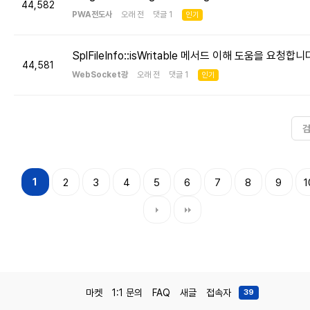
44,582
PWA전도사
오래 전 댓글 1
인기
SplFileInfo::isWritable 메서드 이해 도움을 요청합니
44,581
WebSocket광
오래 전 댓글 1
인기
1
2
3
4
5
6
7
8
9
1
마켓
1:1 문의
FAQ
새글
접속자
39