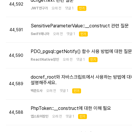
dcngettext 관련 질문
44,592
JWT연구가
오래 전 댓글 1
인기
SensitiveParameterValue::__construct 관련 질문
44,591
Swift매니아
오래 전 댓글 1
인기
PDO_pgsql::getNotify() 함수 사용 방법에 대한 질문
44,590
ReactNative장인
오래 전 댓글 1
인기
docref_root와 자바스크립트에서 사용하는 방법에 대
설명해주세요.
44,589
백준도사
오래 전 댓글 1
인기
PhpToken::__construct에 대한 이해 필요
44,588
앱스토어장인
오래 전 댓글 1
인기