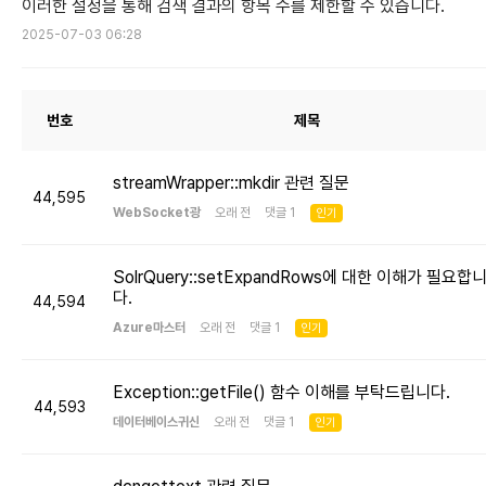
이러한 설정을 통해 검색 결과의 항목 수를 제한할 수 있습니다.
2025-07-03 06:28
번호
제목
streamWrapper::mkdir 관련 질문
44,595
WebSocket광
오래 전 댓글 1
인기
SolrQuery::setExpandRows에 대한 이해가 필요합
다.
44,594
Azure마스터
오래 전 댓글 1
인기
Exception::getFile() 함수 이해를 부탁드립니다.
44,593
데이터베이스귀신
오래 전 댓글 1
인기