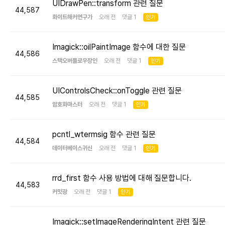
UIDrawPen::transform 관련 질문
44,587
화이트해커연구가
오래 전 댓글 1
인기
Imagick::oilPaintImage 함수에 대한 질문
44,586
스택오버플로우장인
오래 전 댓글 1
인기
UIControlsCheck::onToggle 관련 질문
44,585
암호화마스터
오래 전 댓글 1
인기
pcntl_wtermsig 함수 관련 질문
44,584
데이터베이스귀신
오래 전 댓글 1
인기
rrd_first 함수 사용 방법에 대해 질문합니다.
44,583
커밋광
오래 전 댓글 1
인기
Imagick::setImageRenderingIntent 관련 질문