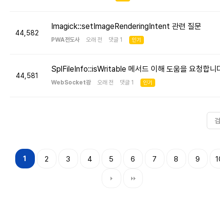
Imagick::setImageRenderingIntent 관련 질문
44,582
PWA전도사
오래 전 댓글 1
인기
SplFileInfo::isWritable 메서드 이해 도움을 요청합니
44,581
WebSocket광
오래 전 댓글 1
인기
1
2
3
4
5
6
7
8
9
1