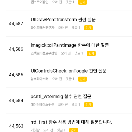
앱스토어장인
오래 전 댓글 1
인기
UIDrawPen::transform 관련 질문
44,587
화이트해커연구가
오래 전 댓글 1
인기
Imagick::oilPaintImage 함수에 대한 질문
44,586
스택오버플로우장인
오래 전 댓글 1
인기
UIControlsCheck::onToggle 관련 질문
44,585
암호화마스터
오래 전 댓글 1
인기
pcntl_wtermsig 함수 관련 질문
44,584
데이터베이스귀신
오래 전 댓글 1
인기
rrd_first 함수 사용 방법에 대해 질문합니다.
44,583
커밋광
오래 전 댓글 1
인기