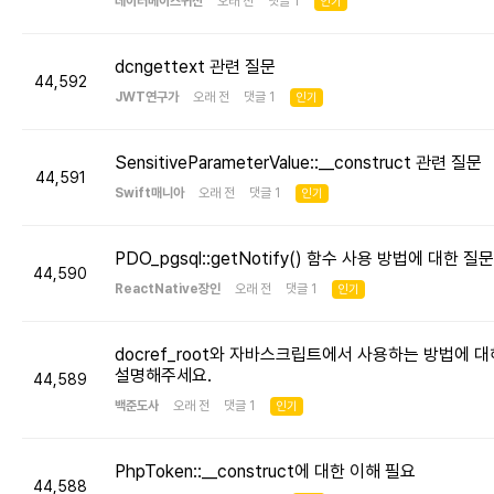
데이터베이스귀신
오래 전 댓글 1
인기
dcngettext 관련 질문
44,592
JWT연구가
오래 전 댓글 1
인기
SensitiveParameterValue::__construct 관련 질문
44,591
Swift매니아
오래 전 댓글 1
인기
PDO_pgsql::getNotify() 함수 사용 방법에 대한 질문
44,590
ReactNative장인
오래 전 댓글 1
인기
docref_root와 자바스크립트에서 사용하는 방법에 대
설명해주세요.
44,589
백준도사
오래 전 댓글 1
인기
PhpToken::__construct에 대한 이해 필요
44,588