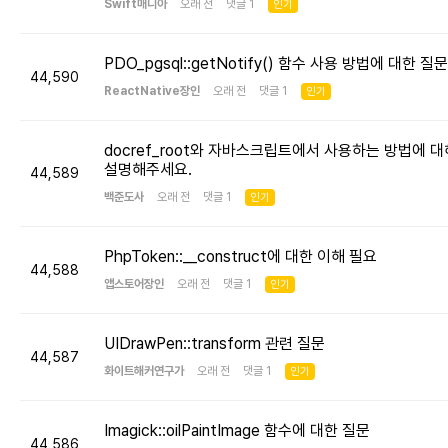
Swift매니아
오래 전 댓글 1
인기
PDO_pgsql::getNotify() 함수 사용 방법에 대한 질문
44,590
ReactNative장인
오래 전 댓글 1
인기
docref_root와 자바스크립트에서 사용하는 방법에 대
설명해주세요.
44,589
백준도사
오래 전 댓글 1
인기
PhpToken::__construct에 대한 이해 필요
44,588
앱스토어장인
오래 전 댓글 1
인기
UIDrawPen::transform 관련 질문
44,587
화이트해커연구가
오래 전 댓글 1
인기
Imagick::oilPaintImage 함수에 대한 질문
44,586