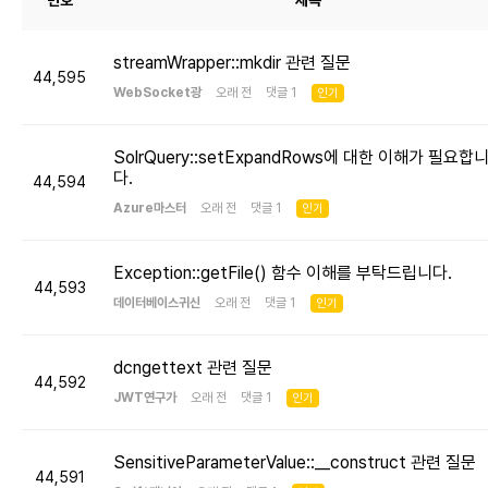
번호
제목
streamWrapper::mkdir 관련 질문
44,595
WebSocket광
오래 전 댓글 1
인기
SolrQuery::setExpandRows에 대한 이해가 필요합
다.
44,594
Azure마스터
오래 전 댓글 1
인기
Exception::getFile() 함수 이해를 부탁드립니다.
44,593
데이터베이스귀신
오래 전 댓글 1
인기
dcngettext 관련 질문
44,592
JWT연구가
오래 전 댓글 1
인기
SensitiveParameterValue::__construct 관련 질문
44,591