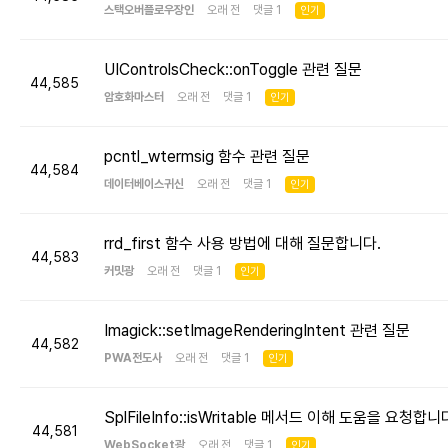
스택오버플로우장인
오래 전 댓글 1
인기
UIControlsCheck::onToggle 관련 질문
44,585
암호화마스터
오래 전 댓글 1
인기
pcntl_wtermsig 함수 관련 질문
44,584
데이터베이스귀신
오래 전 댓글 1
인기
rrd_first 함수 사용 방법에 대해 질문합니다.
44,583
커밋광
오래 전 댓글 1
인기
Imagick::setImageRenderingIntent 관련 질문
44,582
PWA전도사
오래 전 댓글 1
인기
SplFileInfo::isWritable 메서드 이해 도움을 요청합니
44,581
WebSocket광
오래 전 댓글 1
인기